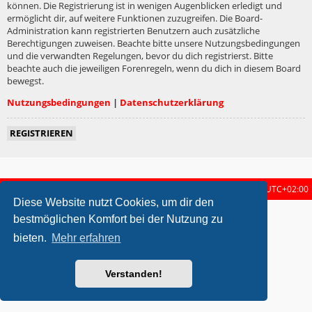
können. Die Registrierung ist in wenigen Augenblicken erledigt und
ermöglicht dir, auf weitere Funktionen zuzugreifen. Die Board-
Administration kann registrierten Benutzern auch zusätzliche
Berechtigungen zuweisen. Beachte bitte unsere Nutzungsbedingungen
und die verwandten Regelungen, bevor du dich registrierst. Bitte
beachte auch die jeweiligen Forenregeln, wenn du dich in diesem Board
bewegst.
Nutzungsbedingungen
|
Datenschutzerklärung
REGISTRIEREN
Startseite
Foren-Übersicht
Alle Zeiten sind
UTC+02:00
Diese Website nutzt Cookies, um dir den
metrolike style by
Eric Seguin
Updated for phpBB3.2 by
Ian Bradley
bestmöglichen Komfort bei der Nutzung zu
Powered by
phpBB
® Forum Software © phpBB Limited
bieten.
Mehr erfahren
Deutsche Übersetzung durch
phpBB.de
Datenschutz
|
Nutzungsbedingungen
Verstanden!