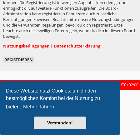
können. Die Registrierung ist in wenigen Augenblicken erledigt und
ermöglicht dir, auf weitere Funktionen zuzugreifen. Die Board-
Administration kann registrierten Benutzern auch zusätzliche
Berechtigungen zuweisen. Beachte bitte unsere Nutzungsbedingungen
und die verwandten Regelungen, bevor du dich registrierst. Bitte
beachte auch die jeweiligen Forenregeln, wenn du dich in diesem Board
bewegst.
Nutzungsbedingungen
|
Datenschutzerklärung
REGISTRIEREN
Startseite
Foren-Übersicht
Alle Zeiten sind
UTC+02:00
Diese Website nutzt Cookies, um dir den
metrolike style by
Eric Seguin
Updated for phpBB3.2 by
Ian Bradley
bestmöglichen Komfort bei der Nutzung zu
Powered by
phpBB
® Forum Software © phpBB Limited
bieten.
Mehr erfahren
Deutsche Übersetzung durch
phpBB.de
Datenschutz
|
Nutzungsbedingungen
Verstanden!