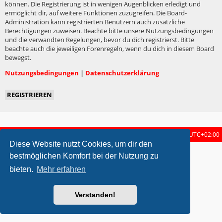
können. Die Registrierung ist in wenigen Augenblicken erledigt und
ermöglicht dir, auf weitere Funktionen zuzugreifen. Die Board-
Administration kann registrierten Benutzern auch zusätzliche
Berechtigungen zuweisen. Beachte bitte unsere Nutzungsbedingungen
und die verwandten Regelungen, bevor du dich registrierst. Bitte
beachte auch die jeweiligen Forenregeln, wenn du dich in diesem Board
bewegst.
Nutzungsbedingungen
|
Datenschutzerklärung
REGISTRIEREN
Startseite
Foren-Übersicht
Alle Zeiten sind
UTC+02:00
Diese Website nutzt Cookies, um dir den
metrolike style by
Eric Seguin
Updated for phpBB3.2 by
Ian Bradley
bestmöglichen Komfort bei der Nutzung zu
Powered by
phpBB
® Forum Software © phpBB Limited
bieten.
Mehr erfahren
Deutsche Übersetzung durch
phpBB.de
Datenschutz
|
Nutzungsbedingungen
Verstanden!