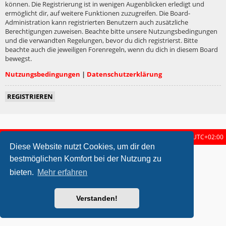
können. Die Registrierung ist in wenigen Augenblicken erledigt und
ermöglicht dir, auf weitere Funktionen zuzugreifen. Die Board-
Administration kann registrierten Benutzern auch zusätzliche
Berechtigungen zuweisen. Beachte bitte unsere Nutzungsbedingungen
und die verwandten Regelungen, bevor du dich registrierst. Bitte
beachte auch die jeweiligen Forenregeln, wenn du dich in diesem Board
bewegst.
Nutzungsbedingungen
|
Datenschutzerklärung
REGISTRIEREN
Startseite
Foren-Übersicht
Alle Zeiten sind
UTC+02:00
Diese Website nutzt Cookies, um dir den
metrolike style by
Eric Seguin
Updated for phpBB3.2 by
Ian Bradley
bestmöglichen Komfort bei der Nutzung zu
Powered by
phpBB
® Forum Software © phpBB Limited
bieten.
Mehr erfahren
Deutsche Übersetzung durch
phpBB.de
Datenschutz
|
Nutzungsbedingungen
Verstanden!