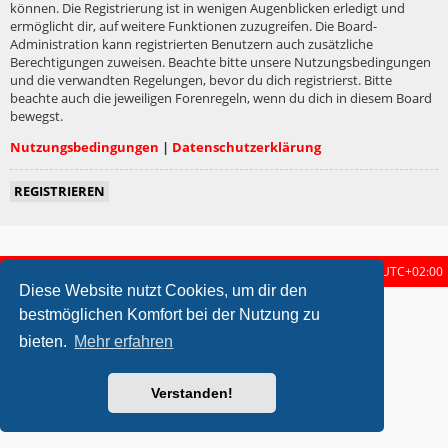
können. Die Registrierung ist in wenigen Augenblicken erledigt und
ermöglicht dir, auf weitere Funktionen zuzugreifen. Die Board-
Administration kann registrierten Benutzern auch zusätzliche
Berechtigungen zuweisen. Beachte bitte unsere Nutzungsbedingungen
und die verwandten Regelungen, bevor du dich registrierst. Bitte
beachte auch die jeweiligen Forenregeln, wenn du dich in diesem Board
bewegst.
Nutzungsbedingungen
|
Datenschutzerklärung
REGISTRIEREN
Startseite
Foren-Übersicht
Alle Zeiten sind
UTC+02:00
Diese Website nutzt Cookies, um dir den
metrolike style by
Eric Seguin
Updated for phpBB3.2 by
Ian Bradley
bestmöglichen Komfort bei der Nutzung zu
Powered by
phpBB
® Forum Software © phpBB Limited
bieten.
Mehr erfahren
Deutsche Übersetzung durch
phpBB.de
Datenschutz
|
Nutzungsbedingungen
Verstanden!