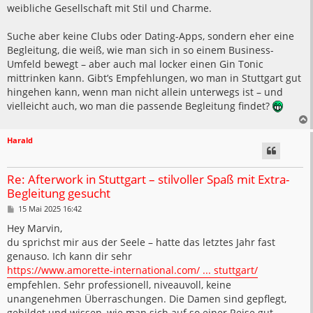
weibliche Gesellschaft mit Stil und Charme.
Suche aber keine Clubs oder Dating-Apps, sondern eher eine
Begleitung, die weiß, wie man sich in so einem Business-
Umfeld bewegt – aber auch mal locker einen Gin Tonic
mittrinken kann. Gibt’s Empfehlungen, wo man in Stuttgart gut
hingehen kann, wenn man nicht allein unterwegs ist – und
vielleicht auch, wo man die passende Begleitung findet?
Harald
Re: Afterwork in Stuttgart – stilvoller Spaß mit Extra-
Begleitung gesucht
B
15 Mai 2025 16:42
e
i
Hey Marvin,
t
du sprichst mir aus der Seele – hatte das letztes Jahr fast
r
a
genauso. Ich kann dir sehr
g
https://www.amorette-international.com/ ... stuttgart/
empfehlen. Sehr professionell, niveauvoll, keine
unangenehmen Überraschungen. Die Damen sind gepflegt,
gebildet und wissen, wie man sich auf so einer Reise gut