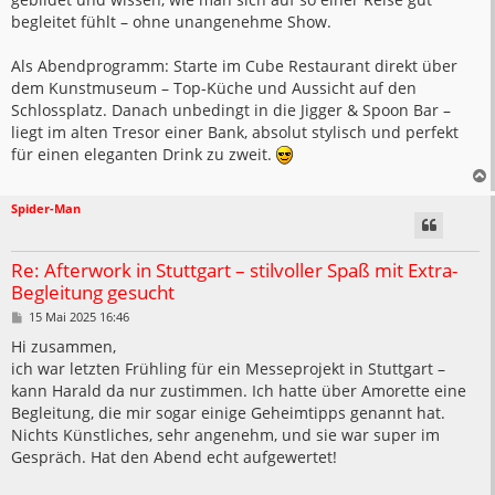
begleitet fühlt – ohne unangenehme Show.
Als Abendprogramm: Starte im Cube Restaurant direkt über
dem Kunstmuseum – Top-Küche und Aussicht auf den
Schlossplatz. Danach unbedingt in die Jigger & Spoon Bar –
liegt im alten Tresor einer Bank, absolut stylisch und perfekt
für einen eleganten Drink zu zweit.
Spider-Man
Re: Afterwork in Stuttgart – stilvoller Spaß mit Extra-
Begleitung gesucht
B
15 Mai 2025 16:46
e
i
Hi zusammen,
t
ich war letzten Frühling für ein Messeprojekt in Stuttgart –
r
a
kann Harald da nur zustimmen. Ich hatte über Amorette eine
g
Begleitung, die mir sogar einige Geheimtipps genannt hat.
Nichts Künstliches, sehr angenehm, und sie war super im
Gespräch. Hat den Abend echt aufgewertet!