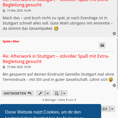
Begleitung gesucht
B
15 Mai 2025 16:49
e
i
Mach das – und buch nicht zu spät, je nach Eventlage ist in
t
Stuttgart schnell alles voll. Gute Wahl übrigens mit Amorette –
r
a
da stimmt das Gesamtpaket.
g
Spider-Man
Re: Afterwork in Stuttgart – stilvoller Spaß mit Extra-
Begleitung gesucht
B
15 Mai 2025 16:50
e
i
Bin gespannt auf deinen Eindruck! Genieße Stuttgart mal ohne
t
Termindruck – mit Stil und in guter Gesellschaft. Lohnt sich
r
a
g
ANTWORTEN
6 Beiträge • Seite
1
von
1
GEHE ZU
Diese Website nutzt Cookies, um dir den