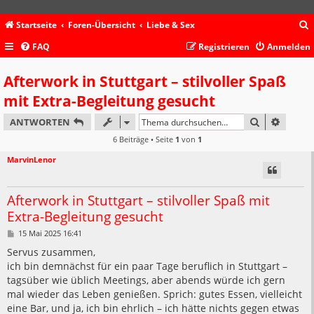
Startseite
Foren-Übersicht
Liebe & Sex
FAQ
Registrieren
Anmelden
c
Afterwork in Stuttgart – stilvoller Spaß
mit Extra-Begleitung gesucht
SUCHE
ERWEIT
ANTWORTEN
6 Beiträge • Seite
1
von
1
MarvinLenor
Afterwork in Stuttgart – stilvoller Spaß mit
Extra-Begleitung gesucht
B
15 Mai 2025 16:41
e
i
Servus zusammen,
t
ich bin demnächst für ein paar Tage beruflich in Stuttgart –
r
a
tagsüber wie üblich Meetings, aber abends würde ich gern
g
mal wieder das Leben genießen. Sprich: gutes Essen, vielleicht
eine Bar, und ja, ich bin ehrlich – ich hätte nichts gegen etwas