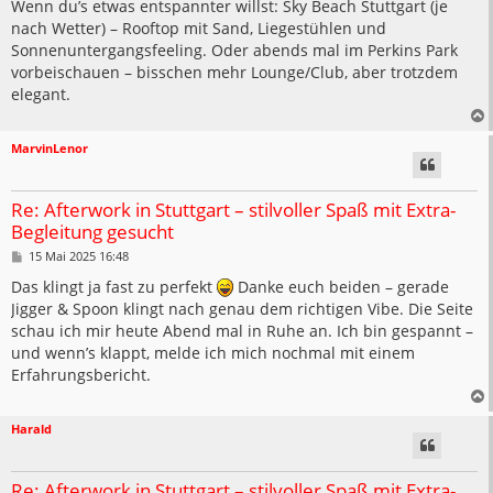
Wenn du’s etwas entspannter willst: Sky Beach Stuttgart (je
nach Wetter) – Rooftop mit Sand, Liegestühlen und
Sonnenuntergangsfeeling. Oder abends mal im Perkins Park
vorbeischauen – bisschen mehr Lounge/Club, aber trotzdem
elegant.
MarvinLenor
Re: Afterwork in Stuttgart – stilvoller Spaß mit Extra-
Begleitung gesucht
B
15 Mai 2025 16:48
e
i
Das klingt ja fast zu perfekt
Danke euch beiden – gerade
t
Jigger & Spoon klingt nach genau dem richtigen Vibe. Die Seite
r
a
schau ich mir heute Abend mal in Ruhe an. Ich bin gespannt –
g
und wenn’s klappt, melde ich mich nochmal mit einem
Erfahrungsbericht.
Harald
Re: Afterwork in Stuttgart – stilvoller Spaß mit Extra-