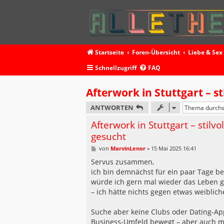
Startseite
Foren-Übersicht
Liebe & Sex
Schnellzugriff
FAQ
Afterwork in Stuttgart – s
ANTWORTEN
Afterwork in Stuttgart – stilv
gesucht
B
von
MarvinLenor
»
15 Mai 2025 16:41
e
i
Servus zusammen,
t
ich bin demnächst für ein paar Tage ber
r
a
würde ich gern mal wieder das Leben gen
g
– ich hätte nichts gegen etwas weiblich
Suche aber keine Clubs oder Dating-App
Business-Umfeld bewegt – aber auch ma