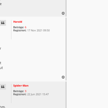
ie
N
a
c
Harald
h
Beiträge:
6
o
Registriert:
17 Nov 2021 09:50
b
e
n
r
t
ut
N
a
c
Spider-Man
h
Beiträge:
3
o
Registriert:
22 Jun 2021 15:47
b
e
n
ehm,