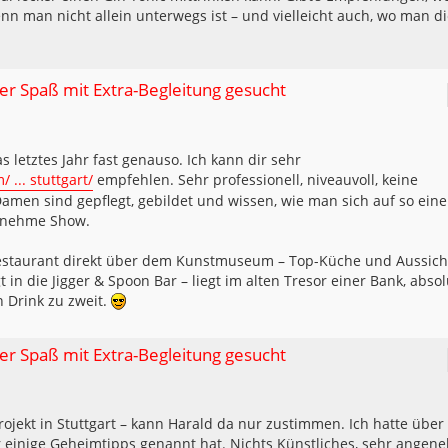
nn man nicht allein unterwegs ist – und vielleicht auch, wo man d
ller Spaß mit Extra-Begleitung gesucht
s letztes Jahr fast genauso. Ich kann dir sehr
... stuttgart/
empfehlen. Sehr professionell, niveauvoll, keine
en sind gepflegt, gebildet und wissen, wie man sich auf so eine
genehme Show.
estaurant direkt über dem Kunstmuseum – Top-Küche und Aussich
in die Jigger & Spoon Bar – liegt im alten Tresor einer Bank, absol
n Drink zu zweit.
ller Spaß mit Extra-Begleitung gesucht
rojekt in Stuttgart – kann Harald da nur zustimmen. Ich hatte über
r einige Geheimtipps genannt hat. Nichts Künstliches, sehr angen