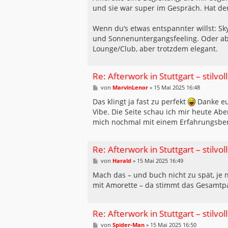
g
und sie war super im Gespräch. Hat de
Wenn du’s etwas entspannter willst: Sky
und Sonnenuntergangsfeeling. Oder ab
Lounge/Club, aber trotzdem elegant.
Re: Afterwork in Stuttgart – stilvo
B
von
MarvinLenor
»
15 Mai 2025 16:48
e
i
Das klingt ja fast zu perfekt
Danke eu
t
Vibe. Die Seite schau ich mir heute Ab
r
a
mich nochmal mit einem Erfahrungsber
g
Re: Afterwork in Stuttgart – stilvo
B
von
Harald
»
15 Mai 2025 16:49
e
i
Mach das – und buch nicht zu spät, je na
t
mit Amorette – da stimmt das Gesamtp
r
a
g
Re: Afterwork in Stuttgart – stilvo
B
von
Spider-Man
»
15 Mai 2025 16:50