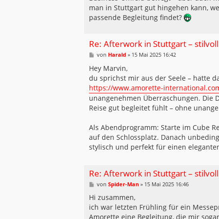
man in Stuttgart gut hingehen kann, we
passende Begleitung findet?
Re: Afterwork in Stuttgart – stilvo
B
von
Harald
»
15 Mai 2025 16:42
e
i
Hey Marvin,
t
du sprichst mir aus der Seele – hatte da
r
a
https://www.amorette-international.com/ 
g
unangenehmen Überraschungen. Die Dam
Reise gut begleitet fühlt – ohne unan
Als Abendprogramm: Starte im Cube R
auf den Schlossplatz. Danach unbedingt 
stylisch und perfekt für einen elegante
Re: Afterwork in Stuttgart – stilvo
B
von
Spider-Man
»
15 Mai 2025 16:46
e
i
Hi zusammen,
t
ich war letzten Frühling für ein Messep
r
a
Amorette eine Begleitung, die mir soga