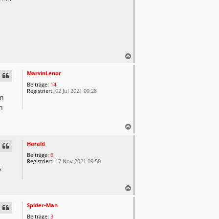
N
a
c
MarvinLenor
h
Beiträge:
14
o
Registriert:
02 Jul 2021 09:28
en
b
e
h
n
N
a
c
Harald
h
Beiträge:
6
o
Registriert:
17 Nov 2021 09:50
s
b
e
n
N
a
c
Spider-Man
h
Beiträge:
3