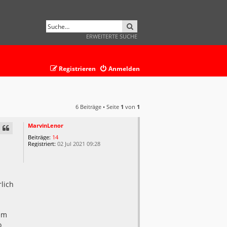
SUCHE
ERWEITERTE SUCHE
Registrieren
Anmelden
6 Beiträge • Seite
1
von
1
MarvinLenor
Beiträge:
14
Registriert:
02 Jul 2021 09:28
rlich
nem
o