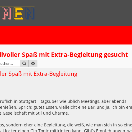
tilvoller Spaß mit Extra-Begleitung gesucht
SUCHE
ERWEITERTE SUCHE
oller Spaß mit Extra-Begleitung
uflich in Stuttgart – tagsüber wie üblich Meetings, aber abends
ießen. Sprich: gutes Essen, vielleicht eine Bar, und ja, ich bin eh
e Gesellschaft mit Stil und Charme.
s, sondern eher eine Begleitung, die weiß, wie man sich in so ei
l locker einen Gin Tonic mittrinken kann. Gibt’s Empfehlungen, w