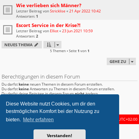
Wie verlieben sich Männer?
Letzter Beitrag von
Stricklise
«
21 Apr 2022 10:42
Antworten:
1
Escort Service in der Krise?!
Letzter Beitrag von
Elliot
«
23 Jun 2021 10:59
Antworten:
2
NEUES THEMA
5 Themen • Seite
1
von
1
GEHE ZU
Berechtigungen in diesem Forum
Du darfst
keine
neuen Themen in diesem Forum erstellen.
Du darfst
keine
Antworten zu Themen in diesem Forum erstellen.
Du darfst deine Beiträge in diesem Forum
nicht
ändern.
Du darfst deine Beiträge in diesem Forum
nicht
löschen.
Du darfst
keine
Dateianhänge in diesem Forum erstellen.
Diese Website nutzt Cookies, um dir den
bestmöglichen Komfort bei der Nutzung zu
Startseite
Foren-Übersicht
Alle Zeiten sind
UTC+02:00
bieten.
Mehr erfahren
metrolike style by
Eric Seguin
Updated for phpBB3.2 by
Ian Bradley
Verstanden!
Powered by
phpBB
® Forum Software © phpBB Limited