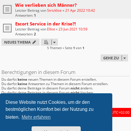
Wie verlieben sich Männer?
Letzter Beitrag von
Stricklise
«
21 Apr 2022 10:42
Antworten:
1
Escort Service in der Krise?!
Letzter Beitrag von
Elliot
«
23 Jun 2021 10:59
Antworten:
2
NEUES THEMA
5 Themen • Seite
1
von
1
GEHE ZU
Berechtigungen in diesem Forum
Du darfst
keine
neuen Themen in diesem Forum erstellen.
Du darfst
keine
Antworten zu Themen in diesem Forum erstellen.
Du darfst deine Beiträge in diesem Forum
nicht
ändern.
Du darfst deine Beiträge in diesem Forum
nicht
löschen.
Du darfst
keine
Dateianhänge in diesem Forum erstellen.
Diese Website nutzt Cookies, um dir den
bestmöglichen Komfort bei der Nutzung zu
Startseite
Foren-Übersicht
Alle Zeiten sind
UTC+02:00
bieten.
Mehr erfahren
metrolike style by
Eric Seguin
Updated for phpBB3.2 by
Ian Bradley
Powered by
phpBB
® Forum Software © phpBB Limited