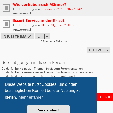
Wie verlieben sich Männer?
Letzter Beitrag von
Stricklise
«
21 Apr 2022 10:42
Antworten:
1
Escort Service in der Krise?!
Letzter Beitrag von
Elliot
«
23 Jun 2021 10:59
Antworten:
2
NEUES THEMA
5 Themen • Seite
1
von
1
GEHE ZU
Berechtigungen in diesem Forum
Du darfst
keine
neuen Themen in diesem Forum erstellen.
Du darfst
keine
Antworten zu Themen in diesem Forum erstellen.
Du darfst deine Beiträge in diesem Forum
nicht
ändern.
Du darfst deine Beiträge in diesem Forum
nicht
löschen.
Du darfst
keine
Dateianhänge in diesem Forum erstellen.
Diese Website nutzt Cookies, um dir den
bestmöglichen Komfort bei der Nutzung zu
Startseite
Foren-Übersicht
Alle Zeiten sind
UTC+02:00
bieten.
Mehr erfahren
metrolike style by
Eric Seguin
Updated for phpBB3.2 by
Ian Bradley
Verstanden!
Powered by
phpBB
® Forum Software © phpBB Limited