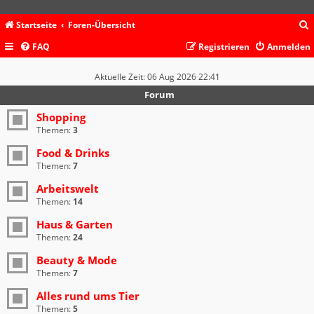
Startseite
Foren-Übersicht
FAQ
Registrieren
Anmelden
c
Aktuelle Zeit: 06 Aug 2026 22:41
Forum
Shopping
Themen:
3
Food & Drinks
Themen:
7
Arbeitswelt
Themen:
14
Haus & Garten
Themen:
24
Beauty & Mode
Themen:
7
Alles rund ums Tier
Themen:
5