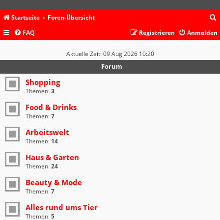
Startseite
Foren-Übersicht
FAQ
Registrieren
Anmelden
c
Aktuelle Zeit: 09 Aug 2026 10:20
Forum
Shopping
Themen:
3
Food & Drinks
Themen:
7
Arbeitswelt
Themen:
14
Haus & Garten
Themen:
24
Beauty & Mode
Themen:
7
Alles rund ums Tier
Themen:
5