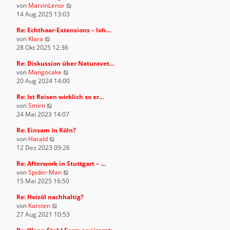
t
N
von
MarvinLenor
s
B
r
e
14 Aug 2025 13:03
t
e
a
u
e
i
g
Re: Echthaar-Extensions – loh…
e
r
t
N
von
Klara
s
B
r
e
28 Okt 2025 12:36
t
e
a
u
e
i
g
Re: Diskussion über Naturavet…
e
r
t
N
von
Mangocake
s
B
r
e
20 Aug 2024 14:00
t
e
a
u
e
i
g
Re: Ist Reisen wirklich so er…
e
r
t
N
von
Smirn
s
B
r
e
24 Mai 2023 14:07
t
e
a
u
e
i
g
Re: Einsam in Köln?
e
r
t
N
von
Harald
s
B
r
e
12 Dez 2023 09:26
t
e
a
u
e
i
g
Re: Afterwork in Stuttgart – …
e
r
t
N
von
Spider-Man
s
B
r
e
15 Mai 2025 16:50
t
e
a
u
e
i
g
Re: Heizöl nachhaltig?
e
r
t
N
von
Karsten
s
B
r
e
27 Aug 2021 10:53
t
e
a
u
e
i
g