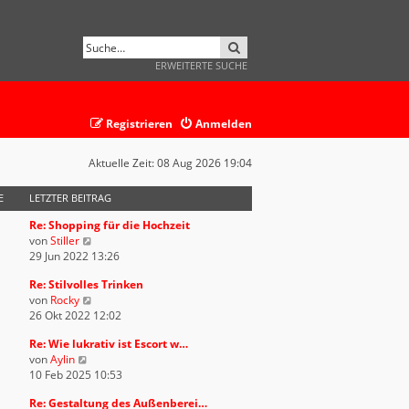
SUCHE
ERWEITERTE SUCHE
Registrieren
Anmelden
Aktuelle Zeit: 08 Aug 2026 19:04
E
LETZTER BEITRAG
Re: Shopping für die Hochzeit
N
von
Stiller
e
29 Jun 2022 13:26
u
Re: Stilvolles Trinken
e
N
von
Rocky
s
e
26 Okt 2022 12:02
t
u
e
Re: Wie lukrativ ist Escort w…
e
r
N
von
Aylin
s
B
e
10 Feb 2025 10:53
t
e
u
e
i
Re: Gestaltung des Außenberei…
e
r