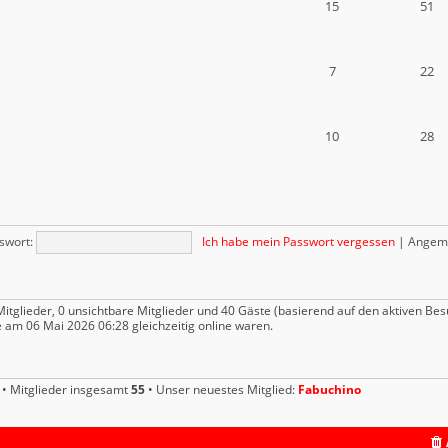
15
51
7
22
10
28
swort:
Ich habe mein Passwort vergessen
|
Angeme
Mitglieder, 0 unsichtbare Mitglieder und 40 Gäste (basierend auf den aktiven Be
 am 06 Mai 2026 06:28 gleichzeitig online waren.
• Mitglieder insgesamt
55
• Unser neuestes Mitglied:
Fabuchino