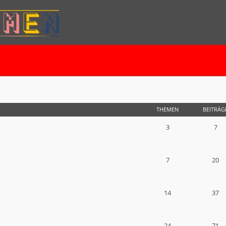
THEMEN
BEITRÄG
3
7
7
20
14
37
24
71