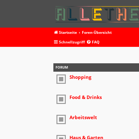
Startseite
Foren-Übersicht
Schnellzugriff
FAQ
FORUM
Shopping
Food & Drinks
Arbeitswelt
Haus & Garten