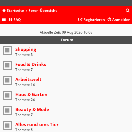
Startseite
Foren-Übersicht
FAQ
Registrieren
Anmelden
c
Aktuelle Zeit: 09 Aug 2026 10:08
Forum
Shopping
Themen:
3
Food & Drinks
Themen:
7
Arbeitswelt
Themen:
14
Haus & Garten
Themen:
24
Beauty & Mode
Themen:
7
Alles rund ums Tier
Themen:
5