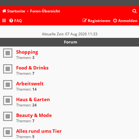
Startseite
Foren-Übersicht
FAQ
Registrieren
Anmelden
c
Aktuelle Zeit: 07 Aug 2026 11:33
Forum
Shopping
Themen:
3
Food & Drinks
Themen:
7
Arbeitswelt
Themen:
14
Haus & Garten
Themen:
24
Beauty & Mode
Themen:
7
Alles rund ums Tier
Themen:
5