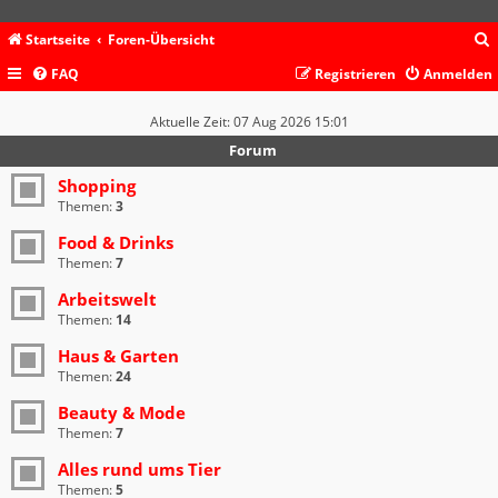
Startseite
Foren-Übersicht
FAQ
Registrieren
Anmelden
c
Aktuelle Zeit: 07 Aug 2026 15:01
Forum
Shopping
Themen:
3
Food & Drinks
Themen:
7
Arbeitswelt
Themen:
14
Haus & Garten
Themen:
24
Beauty & Mode
Themen:
7
Alles rund ums Tier
Themen:
5