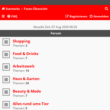
Startseite
Foren-Übersicht
FAQ
Registrieren
Anmelden
c
Aktuelle Zeit: 07 Aug 2026 06:26
Forum
Shopping
Themen:
3
Food & Drinks
Themen:
7
Arbeitswelt
Themen:
14
Haus & Garten
Themen:
24
Beauty & Mode
Themen:
7
Alles rund ums Tier
Themen:
5