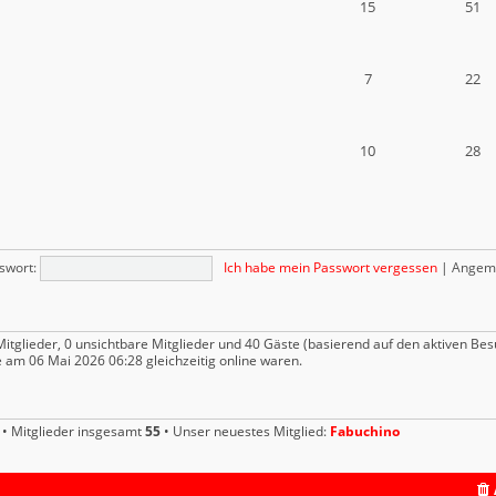
15
51
7
22
10
28
swort:
Ich habe mein Passwort vergessen
|
Angeme
Mitglieder, 0 unsichtbare Mitglieder und 40 Gäste (basierend auf den aktiven Be
 am 06 Mai 2026 06:28 gleichzeitig online waren.
• Mitglieder insgesamt
55
• Unser neuestes Mitglied:
Fabuchino