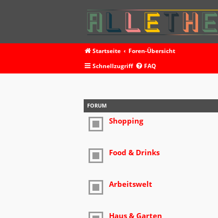
Startseite
Foren-Übersicht
Schnellzugriff
FAQ
FORUM
Shopping
Food & Drinks
Arbeitswelt
Haus & Garten