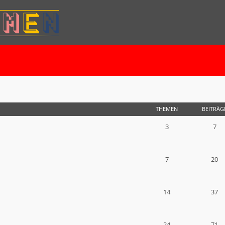
THEMEN
BEITRÄG
3
7
7
20
14
37
24
71