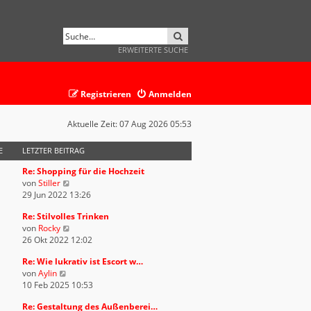
SUCHE
ERWEITERTE SUCHE
Registrieren
Anmelden
Aktuelle Zeit: 07 Aug 2026 05:53
E
LETZTER BEITRAG
Re: Shopping für die Hochzeit
N
von
Stiller
e
29 Jun 2022 13:26
u
Re: Stilvolles Trinken
e
N
von
Rocky
s
e
26 Okt 2022 12:02
t
u
e
Re: Wie lukrativ ist Escort w…
e
r
N
von
Aylin
s
B
e
10 Feb 2025 10:53
t
e
u
e
i
Re: Gestaltung des Außenberei…
e
r