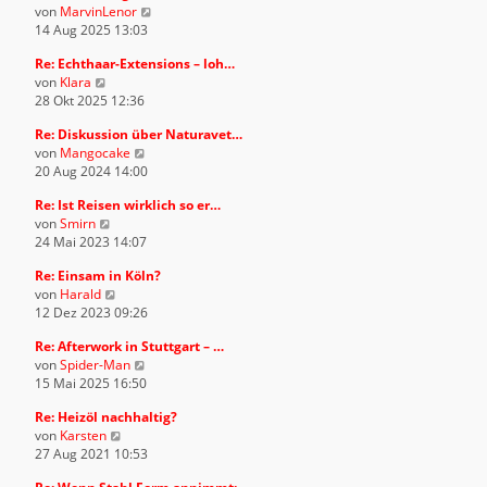
t
N
von
MarvinLenor
s
B
r
e
14 Aug 2025 13:03
t
e
a
u
e
i
g
Re: Echthaar-Extensions – loh…
e
r
t
N
von
Klara
s
B
r
e
28 Okt 2025 12:36
t
e
a
u
e
i
g
Re: Diskussion über Naturavet…
e
r
t
N
von
Mangocake
s
B
r
e
20 Aug 2024 14:00
t
e
a
u
e
i
g
Re: Ist Reisen wirklich so er…
e
r
t
N
von
Smirn
s
B
r
e
24 Mai 2023 14:07
t
e
a
u
e
i
g
Re: Einsam in Köln?
e
r
t
N
von
Harald
s
B
r
e
12 Dez 2023 09:26
t
e
a
u
e
i
g
Re: Afterwork in Stuttgart – …
e
r
t
N
von
Spider-Man
s
B
r
e
15 Mai 2025 16:50
t
e
a
u
e
i
g
Re: Heizöl nachhaltig?
e
r
t
N
von
Karsten
s
B
r
e
27 Aug 2021 10:53
t
e
a
u
e
i
g