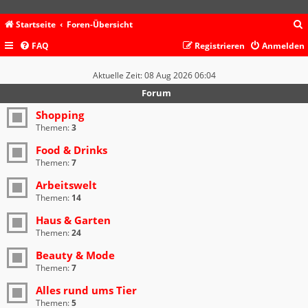
Startseite
Foren-Übersicht
FAQ
Registrieren
Anmelden
c
Aktuelle Zeit: 08 Aug 2026 06:04
Forum
Shopping
Themen:
3
Food & Drinks
Themen:
7
Arbeitswelt
Themen:
14
Haus & Garten
Themen:
24
Beauty & Mode
Themen:
7
Alles rund ums Tier
Themen:
5