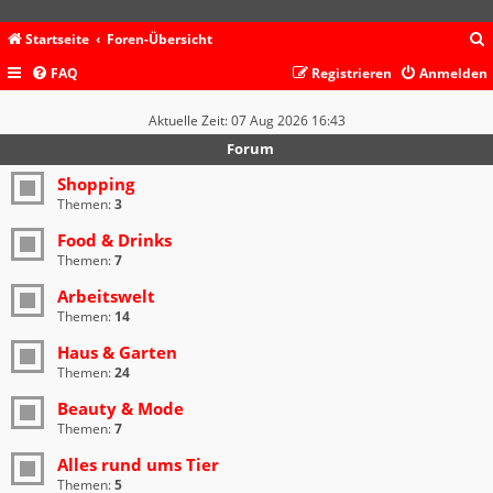
Startseite
Foren-Übersicht
FAQ
Registrieren
Anmelden
c
Aktuelle Zeit: 07 Aug 2026 16:43
Forum
Shopping
Themen:
3
Food & Drinks
Themen:
7
Arbeitswelt
Themen:
14
Haus & Garten
Themen:
24
Beauty & Mode
Themen:
7
Alles rund ums Tier
Themen:
5