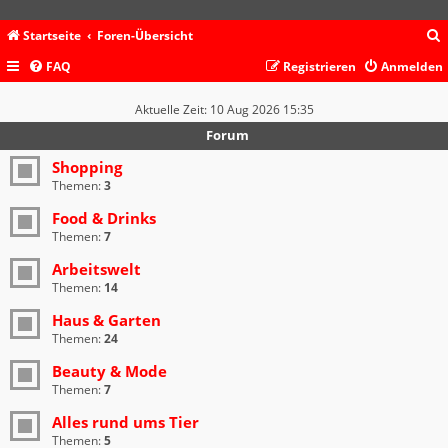
Startseite
Foren-Übersicht
FAQ
Registrieren
Anmelden
c
Aktuelle Zeit: 10 Aug 2026 15:35
Forum
Shopping
Themen:
3
Food & Drinks
Themen:
7
Arbeitswelt
Themen:
14
Haus & Garten
Themen:
24
Beauty & Mode
Themen:
7
Alles rund ums Tier
Themen:
5