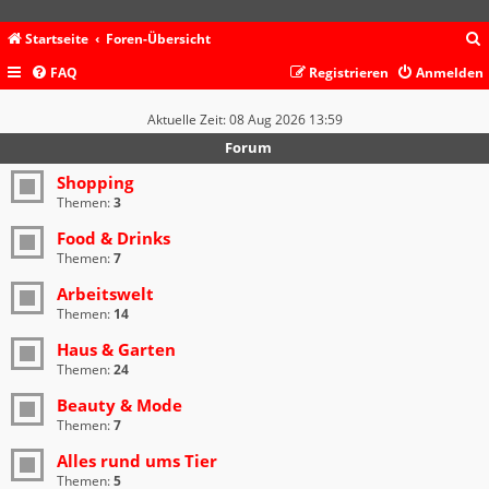
Startseite
Foren-Übersicht
FAQ
Registrieren
Anmelden
c
Aktuelle Zeit: 08 Aug 2026 13:59
Forum
Shopping
Themen:
3
Food & Drinks
Themen:
7
Arbeitswelt
Themen:
14
Haus & Garten
Themen:
24
Beauty & Mode
Themen:
7
Alles rund ums Tier
Themen:
5