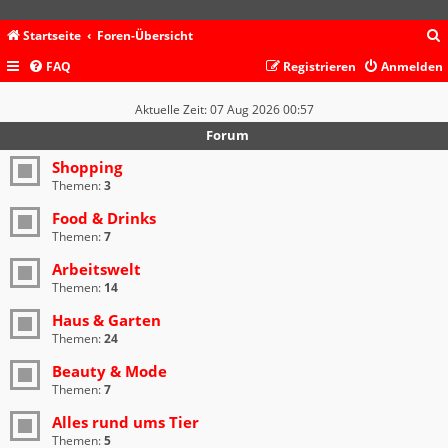
Startseite
Foren-Übersicht
FAQ
Registrieren
Anmelden
c
Aktuelle Zeit: 07 Aug 2026 00:57
Forum
Shopping
Themen:
3
Food & Drinks
Themen:
7
Arbeitswelt
Themen:
14
Haus & Garten
Themen:
24
Beauty & Mode
Themen:
7
Alles rund ums Tier
Themen:
5