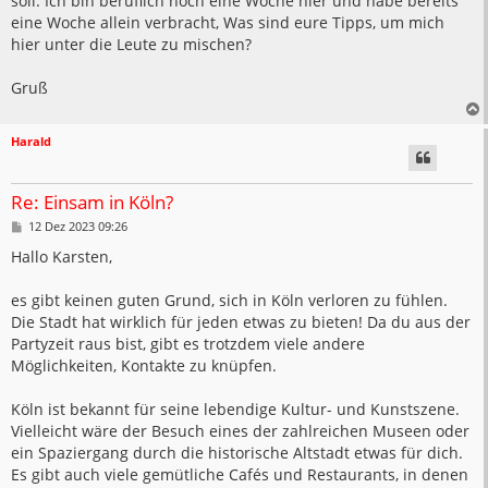
soll. Ich bin beruflich noch eine Woche hier und habe bereits
eine Woche allein verbracht, Was sind eure Tipps, um mich
hier unter die Leute zu mischen?
Gruß
Harald
Re: Einsam in Köln?
B
12 Dez 2023 09:26
e
i
Hallo Karsten,
t
r
a
es gibt keinen guten Grund, sich in Köln verloren zu fühlen.
g
Die Stadt hat wirklich für jeden etwas zu bieten! Da du aus der
Partyzeit raus bist, gibt es trotzdem viele andere
Möglichkeiten, Kontakte zu knüpfen.
Köln ist bekannt für seine lebendige Kultur- und Kunstszene.
Vielleicht wäre der Besuch eines der zahlreichen Museen oder
ein Spaziergang durch die historische Altstadt etwas für dich.
Es gibt auch viele gemütliche Cafés und Restaurants, in denen