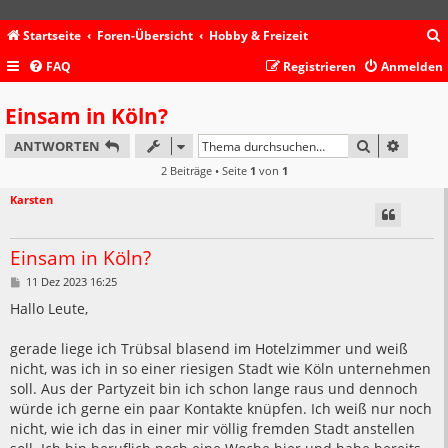
Startseite
Foren-Übersicht
Hobby & Freizeit
FAQ
Registrieren
Anmelden
c
Einsam in Köln?
SUCHE
ERWEIT
ANTWORTEN
2 Beiträge • Seite
1
von
1
Karsten
Einsam in Köln?
B
11 Dez 2023 16:25
e
i
Hallo Leute,
t
r
a
gerade liege ich Trübsal blasend im Hotelzimmer und weiß
g
nicht, was ich in so einer riesigen Stadt wie Köln unternehmen
soll. Aus der Partyzeit bin ich schon lange raus und dennoch
würde ich gerne ein paar Kontakte knüpfen. Ich weiß nur noch
nicht, wie ich das in einer mir völlig fremden Stadt anstellen