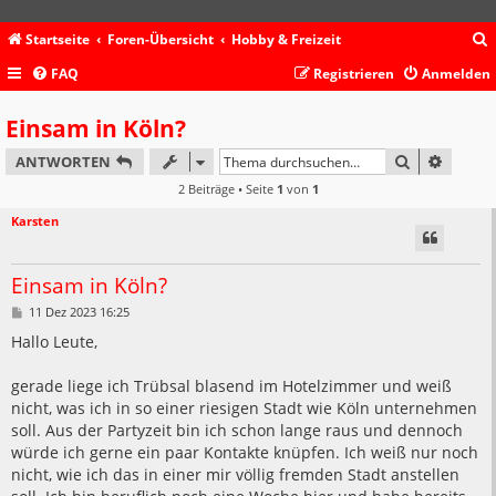
Startseite
Foren-Übersicht
Hobby & Freizeit
FAQ
Registrieren
Anmelden
c
Einsam in Köln?
SUCHE
ERWEIT
ANTWORTEN
2 Beiträge • Seite
1
von
1
Karsten
Einsam in Köln?
B
11 Dez 2023 16:25
e
i
Hallo Leute,
t
r
a
gerade liege ich Trübsal blasend im Hotelzimmer und weiß
g
nicht, was ich in so einer riesigen Stadt wie Köln unternehmen
soll. Aus der Partyzeit bin ich schon lange raus und dennoch
würde ich gerne ein paar Kontakte knüpfen. Ich weiß nur noch
nicht, wie ich das in einer mir völlig fremden Stadt anstellen