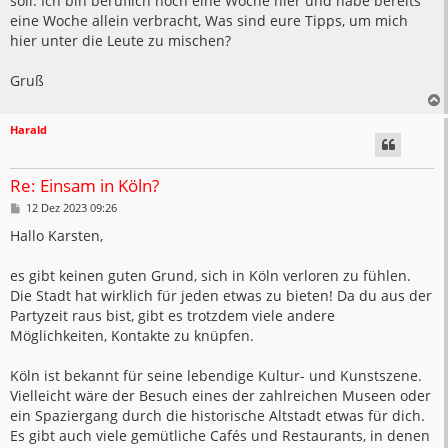
soll. Ich bin beruflich noch eine Woche hier und habe bereits
eine Woche allein verbracht, Was sind eure Tipps, um mich
hier unter die Leute zu mischen?
Gruß
Harald
Re: Einsam in Köln?
B
12 Dez 2023 09:26
e
i
Hallo Karsten,
t
r
a
es gibt keinen guten Grund, sich in Köln verloren zu fühlen.
g
Die Stadt hat wirklich für jeden etwas zu bieten! Da du aus der
Partyzeit raus bist, gibt es trotzdem viele andere
Möglichkeiten, Kontakte zu knüpfen.
Köln ist bekannt für seine lebendige Kultur- und Kunstszene.
Vielleicht wäre der Besuch eines der zahlreichen Museen oder
ein Spaziergang durch die historische Altstadt etwas für dich.
Es gibt auch viele gemütliche Cafés und Restaurants, in denen