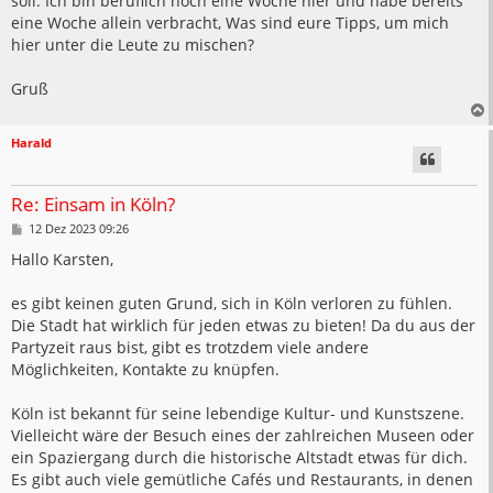
soll. Ich bin beruflich noch eine Woche hier und habe bereits
eine Woche allein verbracht, Was sind eure Tipps, um mich
hier unter die Leute zu mischen?
Gruß
Harald
Re: Einsam in Köln?
B
12 Dez 2023 09:26
e
i
Hallo Karsten,
t
r
a
es gibt keinen guten Grund, sich in Köln verloren zu fühlen.
g
Die Stadt hat wirklich für jeden etwas zu bieten! Da du aus der
Partyzeit raus bist, gibt es trotzdem viele andere
Möglichkeiten, Kontakte zu knüpfen.
Köln ist bekannt für seine lebendige Kultur- und Kunstszene.
Vielleicht wäre der Besuch eines der zahlreichen Museen oder
ein Spaziergang durch die historische Altstadt etwas für dich.
Es gibt auch viele gemütliche Cafés und Restaurants, in denen