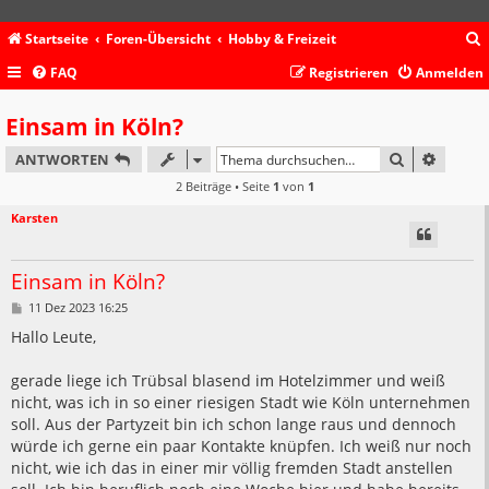
Startseite
Foren-Übersicht
Hobby & Freizeit
FAQ
Registrieren
Anmelden
c
Einsam in Köln?
SUCHE
ERWEIT
ANTWORTEN
2 Beiträge • Seite
1
von
1
Karsten
Einsam in Köln?
B
11 Dez 2023 16:25
e
i
Hallo Leute,
t
r
a
gerade liege ich Trübsal blasend im Hotelzimmer und weiß
g
nicht, was ich in so einer riesigen Stadt wie Köln unternehmen
soll. Aus der Partyzeit bin ich schon lange raus und dennoch
würde ich gerne ein paar Kontakte knüpfen. Ich weiß nur noch
nicht, wie ich das in einer mir völlig fremden Stadt anstellen