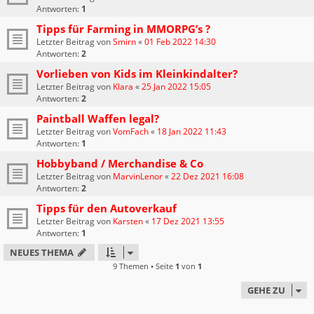
Antworten:
1
Tipps für Farming in MMORPG’s ?
Letzter Beitrag von
Smirn
«
01 Feb 2022 14:30
Antworten:
2
Vorlieben von Kids im Kleinkindalter?
Letzter Beitrag von
Klara
«
25 Jan 2022 15:05
Antworten:
2
Paintball Waffen legal?
Letzter Beitrag von
VomFach
«
18 Jan 2022 11:43
Antworten:
1
Hobbyband / Merchandise & Co
Letzter Beitrag von
MarvinLenor
«
22 Dez 2021 16:08
Antworten:
2
Tipps für den Autoverkauf
Letzter Beitrag von
Karsten
«
17 Dez 2021 13:55
Antworten:
1
NEUES THEMA
9 Themen • Seite
1
von
1
GEHE ZU