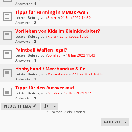
Antworten:
1
Tipps für Farming in MMORPG’s ?
Letzter Beitrag von
Smirn
«
01 Feb 2022 14:30
Antworten:
2
Vorlieben von Kids im Kleinkindalter?
Letzter Beitrag von
Klara
«
25 Jan 2022 15:05
Antworten:
2
Paintball Waffen legal?
Letzter Beitrag von
VomFach
«
18 Jan 2022 11:43
Antworten:
1
Hobbyband / Merchandise & Co
Letzter Beitrag von
MarvinLenor
«
22 Dez 2021 16:08
Antworten:
2
Tipps für den Autoverkauf
Letzter Beitrag von
Karsten
«
17 Dez 2021 13:55
Antworten:
1
NEUES THEMA
9 Themen • Seite
1
von
1
GEHE ZU