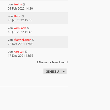
von
Smirn
01 Feb 2022 14:30
von
Klara
25 Jan 2022 15:05
von
VomFach
18 Jan 2022 11:43
von
MarvinLenor
22 Dez 2021 16:08
von
Karsten
17 Dez 2021 13:55
9 Themen • Seite
1
von
1
GEHE ZU