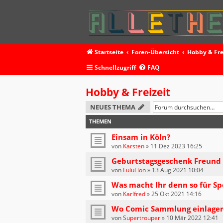
Startseite
Foren-Übersicht
Hobby & Fre
Schnellzugriff
FAQ
Hobby & Freizeit
NEUES THEMA
THEMEN
Einsam in Köln?
von
Karsten
»
11 Dez 2023 16:25
Geburtstagsgeschenk Freund
von
LuluLion
»
13 Aug 2021 10:04
Was macht Ihr denn so für Sp
von
Karlfred
»
25 Okt 2021 14:16
Wo Comic Sammlung einlage
von
Supertrouper
»
10 Mär 2022 12:41