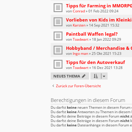
Tipps für Farming in MMORPG’
von
Conrad
»
01 Feb 2022 09:24
Vorlieben von Kids im Kleink
von
Karsten
»
14 Sep 2021 15:32
Paintball Waffen legal?
von
Toadwart
»
18 Jan 2022 09:29
Hobbyband / Merchandise & 
von
Ingo man
»
25 Okt 2021 15:23
Tipps für den Autoverkauf
von
Toadwart
»
16 Dez 2021 13:28
NEUES THEMA
Zurück zur Foren-Übersicht
Berechtigungen in diesem Forum
Du darfst
keine
neuen Themen in diesem Forum e
Du darfst
keine
Antworten zu Themen in diesem F
Du darfst deine Beiträge in diesem Forum
nicht
ä
Du darfst deine Beiträge in diesem Forum
nicht
l
Du darfst
keine
Dateianhänge in diesem Forum er