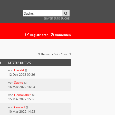
SUCHE
ERWEITERTE SUCHE
Registrieren
Anmelden
9 Themen • Seite
1
von
1
E
LETZTER BEITRAG
von
Harald
12 Dez 2023 09:26
von
Subito
16 Mär 2022 16:04
von
HomoFaber
15 Mär 2022 15:36
von
Conrad
10 Mär 2022 14:23