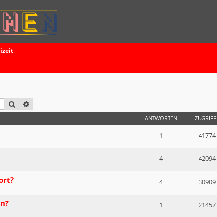
izeit
SUCHE
ERWEITERTE SUCHE
ANTWORTEN
ZUGRIFF
1
41774
4
42094
ort?
4
30909
rn?
1
21457