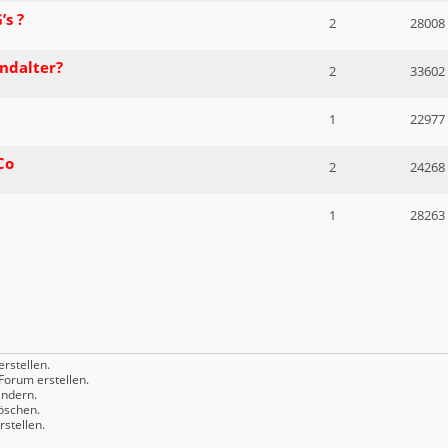
s ?
2
28008
indalter?
2
33602
1
22977
Co
2
24268
1
28263
rstellen.
orum erstellen.
ndern.
öschen.
stellen.