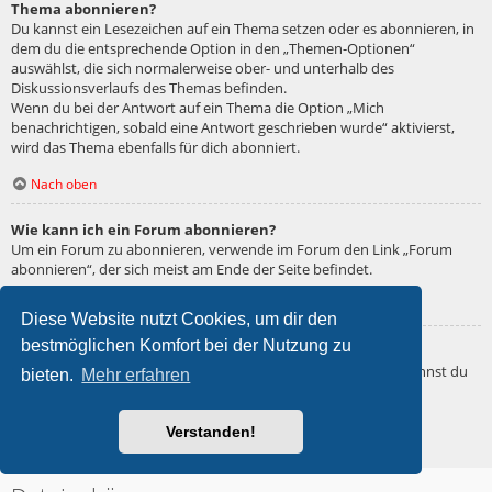
Thema abonnieren?
Du kannst ein Lesezeichen auf ein Thema setzen oder es abonnieren, in
dem du die entsprechende Option in den „Themen-Optionen“
auswählst, die sich normalerweise ober- und unterhalb des
Diskussionsverlaufs des Themas befinden.
Wenn du bei der Antwort auf ein Thema die Option „Mich
benachrichtigen, sobald eine Antwort geschrieben wurde“ aktivierst,
wird das Thema ebenfalls für dich abonniert.
Nach oben
Wie kann ich ein Forum abonnieren?
Um ein Forum zu abonnieren, verwende im Forum den Link „Forum
abonnieren“, der sich meist am Ende der Seite befindet.
Nach oben
Diese Website nutzt Cookies, um dir den
bestmöglichen Komfort bei der Nutzung zu
Wie deaktiviere ich meine Abonnements?
Wenn du mehrere Abonnements deaktivieren möchtest, so kannst du
bieten.
Mehr erfahren
dies im persönlichen Bereich unter „Einstieg“ – „Abonnements
verwalten“ machen.
Verstanden!
Nach oben