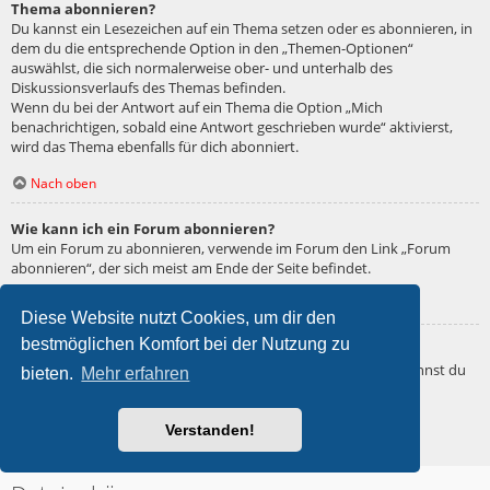
Thema abonnieren?
Du kannst ein Lesezeichen auf ein Thema setzen oder es abonnieren, in
dem du die entsprechende Option in den „Themen-Optionen“
auswählst, die sich normalerweise ober- und unterhalb des
Diskussionsverlaufs des Themas befinden.
Wenn du bei der Antwort auf ein Thema die Option „Mich
benachrichtigen, sobald eine Antwort geschrieben wurde“ aktivierst,
wird das Thema ebenfalls für dich abonniert.
Nach oben
Wie kann ich ein Forum abonnieren?
Um ein Forum zu abonnieren, verwende im Forum den Link „Forum
abonnieren“, der sich meist am Ende der Seite befindet.
Nach oben
Diese Website nutzt Cookies, um dir den
bestmöglichen Komfort bei der Nutzung zu
Wie deaktiviere ich meine Abonnements?
Wenn du mehrere Abonnements deaktivieren möchtest, so kannst du
bieten.
Mehr erfahren
dies im persönlichen Bereich unter „Einstieg“ – „Abonnements
verwalten“ machen.
Verstanden!
Nach oben