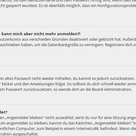
unächst, ob dein Benutzername und dein Passwort richtig sind. Wenn dies der
ht gesperrt wurdest. Es ist ebenfalls möglich, dass ein Konfigurationsproble
rt, kann mich aber nicht mehr anmelden?!
enutzerkonto aus verschieden Gründen deaktiviert oder gelöscht hat. Außer
e geschrieben haben, um die Datenbankgröße zu verringern. Registriere dich
ein altes Passwort nicht wieder mitteilen, du kannst es jedoch zurücksetzen
 klickst und den Anweisungen folgst. So solltest du dich schnell wieder an
 dein Passwort zurückzusetzen, so wende dich an die Board-Administration.
det?
 „Angemeldet bleiben“ nicht auswählst, wirst du nur für eine Sitzung ang
 Um angemeldet zu bleiben, kannst du das Kästchen „Angemeldet bleiben“ b
tlichen Computer, zum Beispiel in einem Internetcafé, befindest. Wenn die
ration ausgeschaltet.