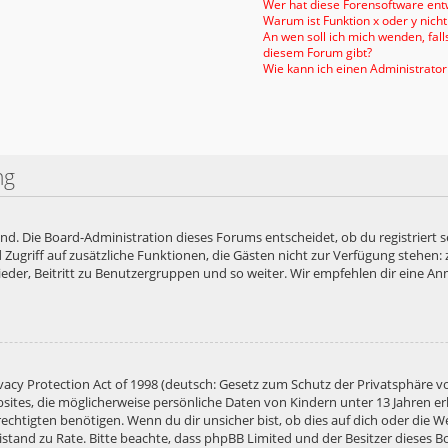
Wer hat diese Forensoftware entw
Warum ist Funktion x oder y nicht
An wen soll ich mich wenden, fal
diesem Forum gibt?
Wie kann ich einen Administrator
ng
end. Die Board-Administration dieses Forums entscheidet, ob du registriert s
ied Zugriff auf zusätzliche Funktionen, die Gästen nicht zur Verfügung stehen:
der, Beitritt zu Benutzergruppen und so weiter. Wir empfehlen dir eine Anme
acy Protection Act of 1998 (deutsch: Gesetz zum Schutz der Privatsphäre vo
bsites, die möglicherweise persönliche Daten von Kindern unter 13 Jahren e
htigten benötigen. Wenn du dir unsicher bist, ob dies auf dich oder die Web
 Beistand zu Rate. Bitte beachte, dass phpBB Limited und der Besitzer diese