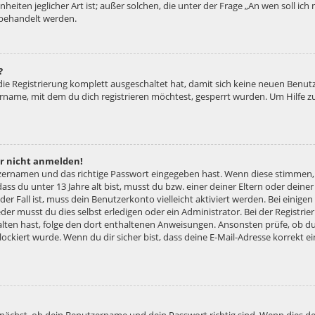
nheiten jeglicher Art ist; außer solchen, die unter der Frage „An wen soll ic
 behandelt werden.
?
 die Registrierung komplett ausgeschaltet hat, damit sich keine neuen Ben
ername, mit dem du dich registrieren möchtest, gesperrt wurden. Um Hilfe z
er nicht anmelden!
tzernamen und das richtige Passwort eingegeben hast. Wenn diese stimmen,
dass du unter 13 Jahre alt bist, musst du bzw. einer deiner Eltern oder dei
 der Fall ist, muss dein Benutzerkonto vielleicht aktiviert werden. Bei eini
der musst du dies selbst erledigen oder ein Administrator. Bei der Registrier
halten hast, folge den dort enthaltenen Anweisungen. Ansonsten prüfe, ob d
lockiert wurde. Wenn du dir sicher bist, dass deine E-Mail-Adresse korrekt