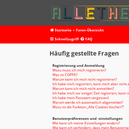
Startseite
Foren-Übersicht
Schnellzugriff
FAQ
Häufig gestellte Fragen
Registrierung und Anmeldung
Wozu muss ich mich registrieren?
Was ist COPPA?
Warum kann ich mich nicht registrieren?
Ich habe mich registriert, kann mich aber nicht
Warum kann ich mich nicht anmelden?
Ich habe mich vor einiger Zeit registriert, kan
Ich habe mein Passwort vergessen!
Warum werde ich automatisch abgemeldet?
Wozu ist die Funktion „Alle Cookies löschen“?
Benutzerpräferenzen und -einstellungen
Wie kann ich meine Einstellungen ändern?
Wie kann ich verhindern, dass mein Benutzernam