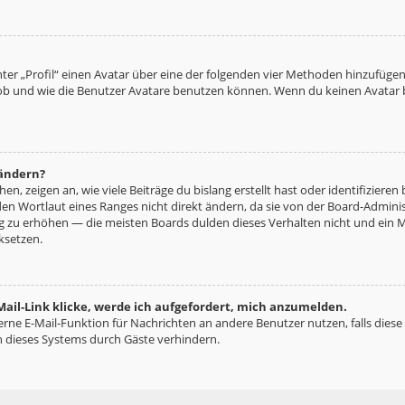
ter „Profil“ einen Avatar über eine der folgenden vier Methoden hinzufügen
b und wie die Benutzer Avatare benutzen können. Wenn du keinen Avatar be
 ändern?
n, zeigen an, wie viele Beiträge du bislang erstellt hast oder identifizie
n Wortlaut eines Ranges nicht direkt ändern, da sie von der Board-Administ
ng zu erhöhen — die meisten Boards dulden dieses Verhalten nicht und ein 
ksetzen.
ail-Link klicke, werde ich aufgefordert, mich anzumelden.
terne E-Mail-Funktion für Nachrichten an andere Benutzer nutzen, falls diese
 dieses Systems durch Gäste verhindern.