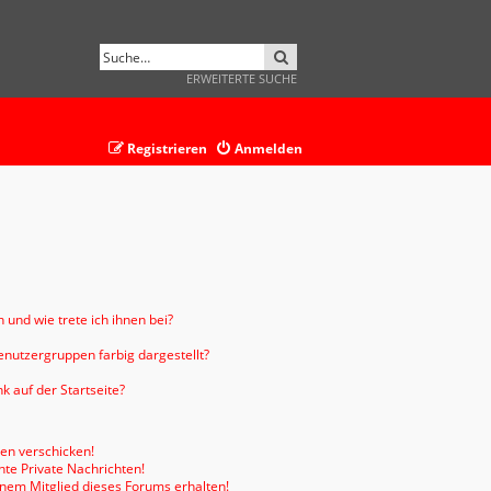
SUCHE
ERWEITERTE SUCHE
Registrieren
Anmelden
 und wie trete ich ihnen bei?
nutzergruppen farbig dargestellt?
 auf der Startseite?
ten verschicken!
te Private Nachrichten!
inem Mitglied dieses Forums erhalten!