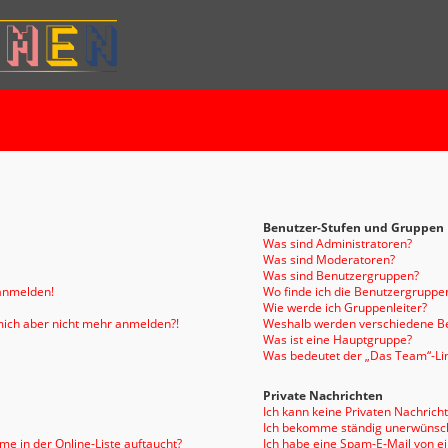
Benutzer-Stufen und Gruppen
Was sind Administratoren?
Was sind Moderatoren?
Was sind Benutzergruppen?
 anmelden!
Wo finde ich die Benutzergruppen
Wie werde ich Gruppenleiter?
n mich aber nicht mehr anmelden?!
Weshalb werden verschiedene Be
Was ist eine Hauptgruppe?
Was bedeutet der „Das Team“-Link
Private Nachrichten
Ich kann keine Privaten Nachrich
Ich bekomme ständig unerwünsch
e in der Online-Liste auftaucht?
Ich habe eine Spam-E-Mail von e