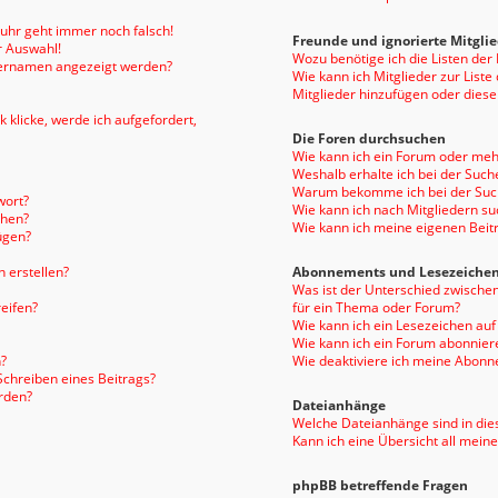
enuhr geht immer noch falsch!
Freunde und ignorierte Mitgli
r Auswahl!
Wozu benötige ich die Listen der
tzernamen angezeigt werden?
Wie kann ich Mitglieder zur Liste
Mitglieder hinzufügen oder diese
 klicke, werde ich aufgefordert,
Die Foren durchsuchen
Wie kann ich ein Forum oder me
Weshalb erhalte ich bei der Such
Warum bekomme ich bei der Such
wort?
Wie kann ich nach Mitgliedern s
chen?
Wie kann ich meine eigenen Bei
ügen?
 erstellen?
Abonnements und Lesezeiche
Was ist der Unterschied zwisch
eifen?
für ein Thema oder Forum?
Wie kann ich ein Lesezeichen au
Wie kann ich ein Forum abonnier
?
Wie deaktiviere ich meine Abon
Schreiben eines Beitrags?
rden?
Dateianhänge
Welche Dateianhänge sind in die
Kann ich eine Übersicht all mein
phpBB betreffende Fragen