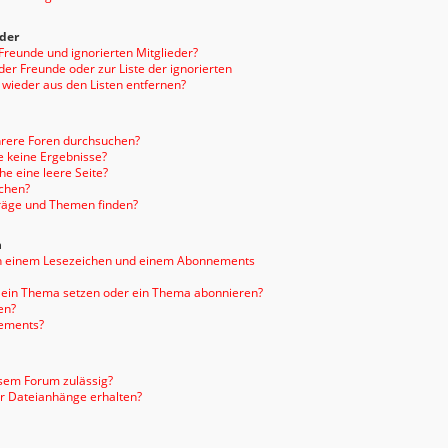
eder
 Freunde und ignorierten Mitglieder?
 der Freunde oder zur Liste der ignorierten
 wieder aus den Listen entfernen?
hrere Foren durchsuchen?
e keine Ergebnisse?
e eine leere Seite?
uchen?
träge und Themen finden?
n
en einem Lesezeichen und einem Abonnements
f ein Thema setzen oder ein Thema abonnieren?
en?
nements?
sem Forum zulässig?
er Dateianhänge erhalten?