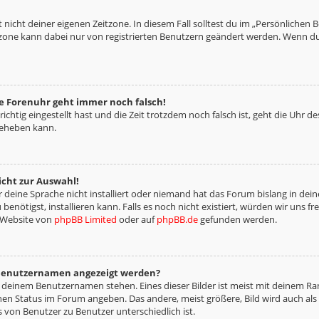
 nicht deiner eigenen Zeitzone. In diesem Fall solltest du im „Persönlichen 
eitzone kann dabei nur von registrierten Benutzern geändert werden. Wenn du no
die Forenuhr geht immer noch falsch!
richtig eingestellt hast und die Zeit trotzdem noch falsch ist, geht die Uhr d
beheben kann.
icht zur Auswahl!
deine Sprache nicht installiert oder niemand hat das Forum bislang in deine
benötigst, installieren kann. Falls es noch nicht existiert, würden wir uns 
 Website von
phpBB Limited
oder auf
phpBB.de
gefunden werden.
m Benutzernamen angezeigt werden?
i deinem Benutzernamen stehen. Eines dieser Bilder ist meist mit deinem Ran
nen Status im Forum angeben. Das andere, meist größere, Bild wird auch als „
s von Benutzer zu Benutzer unterschiedlich ist.