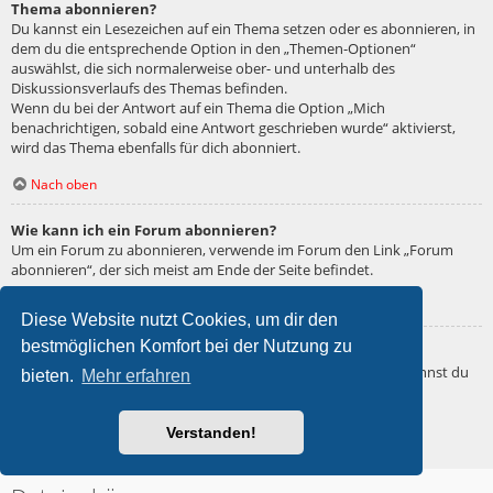
Thema abonnieren?
Du kannst ein Lesezeichen auf ein Thema setzen oder es abonnieren, in
dem du die entsprechende Option in den „Themen-Optionen“
auswählst, die sich normalerweise ober- und unterhalb des
Diskussionsverlaufs des Themas befinden.
Wenn du bei der Antwort auf ein Thema die Option „Mich
benachrichtigen, sobald eine Antwort geschrieben wurde“ aktivierst,
wird das Thema ebenfalls für dich abonniert.
Nach oben
Wie kann ich ein Forum abonnieren?
Um ein Forum zu abonnieren, verwende im Forum den Link „Forum
abonnieren“, der sich meist am Ende der Seite befindet.
Nach oben
Diese Website nutzt Cookies, um dir den
bestmöglichen Komfort bei der Nutzung zu
Wie deaktiviere ich meine Abonnements?
Wenn du mehrere Abonnements deaktivieren möchtest, so kannst du
bieten.
Mehr erfahren
dies im persönlichen Bereich unter „Einstieg“ – „Abonnements
verwalten“ machen.
Verstanden!
Nach oben