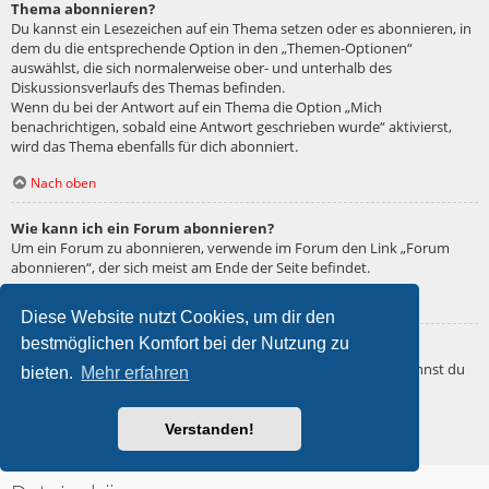
Thema abonnieren?
Du kannst ein Lesezeichen auf ein Thema setzen oder es abonnieren, in
dem du die entsprechende Option in den „Themen-Optionen“
auswählst, die sich normalerweise ober- und unterhalb des
Diskussionsverlaufs des Themas befinden.
Wenn du bei der Antwort auf ein Thema die Option „Mich
benachrichtigen, sobald eine Antwort geschrieben wurde“ aktivierst,
wird das Thema ebenfalls für dich abonniert.
Nach oben
Wie kann ich ein Forum abonnieren?
Um ein Forum zu abonnieren, verwende im Forum den Link „Forum
abonnieren“, der sich meist am Ende der Seite befindet.
Nach oben
Diese Website nutzt Cookies, um dir den
bestmöglichen Komfort bei der Nutzung zu
Wie deaktiviere ich meine Abonnements?
Wenn du mehrere Abonnements deaktivieren möchtest, so kannst du
bieten.
Mehr erfahren
dies im persönlichen Bereich unter „Einstieg“ – „Abonnements
verwalten“ machen.
Verstanden!
Nach oben