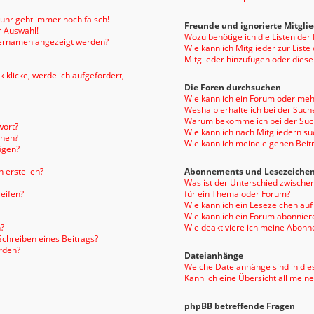
enuhr geht immer noch falsch!
Freunde und ignorierte Mitgli
r Auswahl!
Wozu benötige ich die Listen der
tzernamen angezeigt werden?
Wie kann ich Mitglieder zur Liste
Mitglieder hinzufügen oder diese
 klicke, werde ich aufgefordert,
Die Foren durchsuchen
Wie kann ich ein Forum oder me
Weshalb erhalte ich bei der Such
Warum bekomme ich bei der Such
wort?
Wie kann ich nach Mitgliedern s
chen?
Wie kann ich meine eigenen Bei
ügen?
 erstellen?
Abonnements und Lesezeiche
Was ist der Unterschied zwisch
eifen?
für ein Thema oder Forum?
Wie kann ich ein Lesezeichen au
Wie kann ich ein Forum abonnier
?
Wie deaktiviere ich meine Abon
Schreiben eines Beitrags?
rden?
Dateianhänge
Welche Dateianhänge sind in die
Kann ich eine Übersicht all mein
phpBB betreffende Fragen