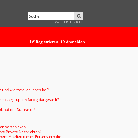
SUCHE
ERWEITERTE SUCHE
Registrieren
Anmelden
 und wie trete ich ihnen bei?
nutzergruppen farbig dargestellt?
 auf der Startseite?
ten verschicken!
te Private Nachrichten!
inem Mitglied dieses Forums erhalten!