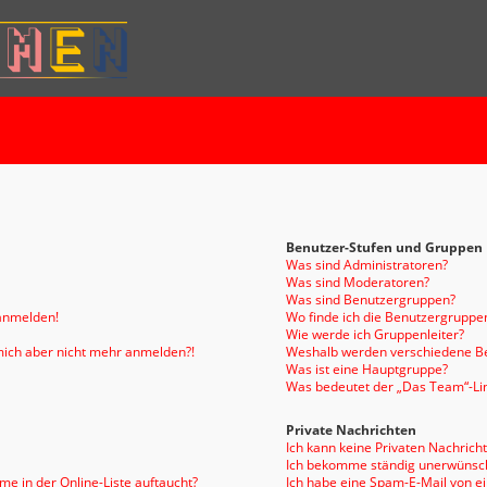
Benutzer-Stufen und Gruppen
Was sind Administratoren?
Was sind Moderatoren?
Was sind Benutzergruppen?
 anmelden!
Wo finde ich die Benutzergruppen
Wie werde ich Gruppenleiter?
n mich aber nicht mehr anmelden?!
Weshalb werden verschiedene Be
Was ist eine Hauptgruppe?
Was bedeutet der „Das Team“-Link
Private Nachrichten
Ich kann keine Privaten Nachrich
Ich bekomme ständig unerwünsch
e in der Online-Liste auftaucht?
Ich habe eine Spam-E-Mail von e