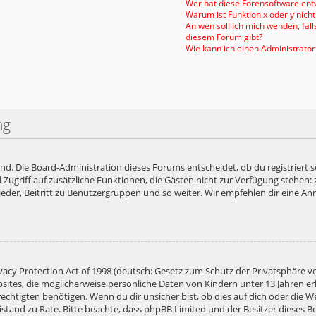
Wer hat diese Forensoftware entw
Warum ist Funktion x oder y nicht
An wen soll ich mich wenden, fal
diesem Forum gibt?
Wie kann ich einen Administrator
ng
end. Die Board-Administration dieses Forums entscheidet, ob du registriert s
ied Zugriff auf zusätzliche Funktionen, die Gästen nicht zur Verfügung stehen:
der, Beitritt zu Benutzergruppen und so weiter. Wir empfehlen dir eine Anme
acy Protection Act of 1998 (deutsch: Gesetz zum Schutz der Privatsphäre vo
bsites, die möglicherweise persönliche Daten von Kindern unter 13 Jahren e
htigten benötigen. Wenn du dir unsicher bist, ob dies auf dich oder die Web
 Beistand zu Rate. Bitte beachte, dass phpBB Limited und der Besitzer diese