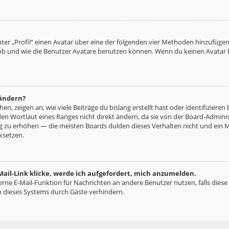
ter „Profil“ einen Avatar über eine der folgenden vier Methoden hinzufügen
b und wie die Benutzer Avatare benutzen können. Wenn du keinen Avatar be
 ändern?
n, zeigen an, wie viele Beiträge du bislang erstellt hast oder identifizie
n Wortlaut eines Ranges nicht direkt ändern, da sie von der Board-Administ
ng zu erhöhen — die meisten Boards dulden dieses Verhalten nicht und ein 
ksetzen.
ail-Link klicke, werde ich aufgefordert, mich anzumelden.
terne E-Mail-Funktion für Nachrichten an andere Benutzer nutzen, falls diese
 dieses Systems durch Gäste verhindern.