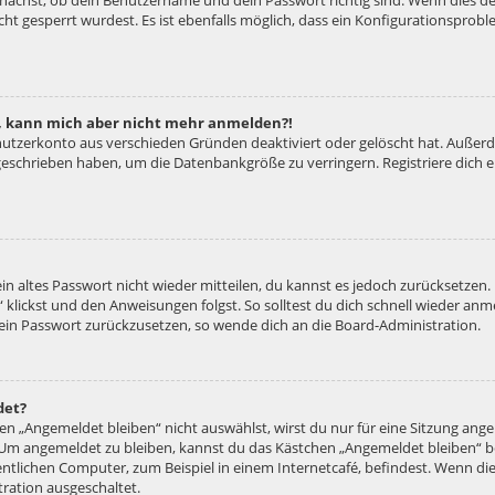
unächst, ob dein Benutzername und dein Passwort richtig sind. Wenn dies der
ht gesperrt wurdest. Es ist ebenfalls möglich, dass ein Konfigurationsproble
rt, kann mich aber nicht mehr anmelden?!
enutzerkonto aus verschieden Gründen deaktiviert oder gelöscht hat. Außer
e geschrieben haben, um die Datenbankgröße zu verringern. Registriere dich
ein altes Passwort nicht wieder mitteilen, du kannst es jedoch zurücksetzen
 klickst und den Anweisungen folgst. So solltest du dich schnell wieder an
 dein Passwort zurückzusetzen, so wende dich an die Board-Administration.
det?
 „Angemeldet bleiben“ nicht auswählst, wirst du nur für eine Sitzung ang
 Um angemeldet zu bleiben, kannst du das Kästchen „Angemeldet bleiben“ b
tlichen Computer, zum Beispiel in einem Internetcafé, befindest. Wenn die
ration ausgeschaltet.