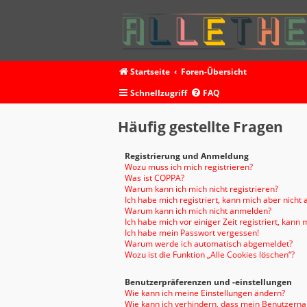
Startseite
Foren-Übersicht
Schnellzugriff
FAQ
Häufig gestellte Fragen
Registrierung und Anmeldung
Wozu muss ich mich registrieren?
Was ist COPPA?
Warum kann ich mich nicht registrieren?
Ich habe mich registriert, kann mich aber nicht
Warum kann ich mich nicht anmelden?
Ich habe mich vor einiger Zeit registriert, kan
Ich habe mein Passwort vergessen!
Warum werde ich automatisch abgemeldet?
Wozu ist die Funktion „Alle Cookies löschen“?
Benutzerpräferenzen und -einstellungen
Wie kann ich meine Einstellungen ändern?
Wie kann ich verhindern, dass mein Benutzernam