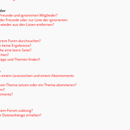
eder
 Freunde und ignorierten Mitglieder?
 der Freunde oder zur Liste der ignorierten
 wieder aus den Listen entfernen?
hrere Foren durchsuchen?
e keine Ergebnisse?
e eine leere Seite?
uchen?
träge und Themen finden?
n
en einem Lesezeichen und einem Abonnements
f ein Thema setzen oder ein Thema abonnieren?
en?
nements?
sem Forum zulässig?
er Dateianhänge erhalten?