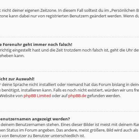
 nicht deiner eigenen Zeitzone. In diesem Fall solltest du im „Persönlichen 
eitzone kann dabei nur von registrierten Benutzern geändert werden. Wenn du no
die Forenuhr geht immer noch falsch!
richtig eingestellt hast und die Zeit trotzdem noch falsch ist, geht die Uhr d
beheben kann.
icht zur Auswahl!
deine Sprache nicht installiert oder niemand hat das Forum bislang in deine
benötigst, installieren kann. Falls es noch nicht existiert, würden wir uns 
 Website von
phpBB Limited
oder auf
phpBB.de
gefunden werden.
m Benutzernamen angezeigt werden?
i deinem Benutzernamen stehen. Eines dieser Bilder ist meist mit deinem Ran
nen Status im Forum angeben. Das andere, meist größere, Bild wird auch als „
s von Benutzer zu Benutzer unterschiedlich ist.