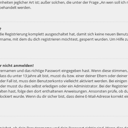
nheiten jeglicher Art ist; außer solchen, die unter der Frage „An wen soll ic
 behandelt werden.
?
 die Registrierung komplett ausgeschaltet hat, damit sich keine neuen Ben
ername, mit dem du dich registrieren möchtest, gesperrt wurden. Um Hilfe z
er nicht anmelden!
tzernamen und das richtige Passwort eingegeben hast. Wenn diese stimmen,
dass du unter 13 Jahre alt bist, musst du bzw. einer deiner Eltern oder dei
 der Fall ist, muss dein Benutzerkonto vielleicht aktiviert werden. Bei eini
der musst du dies selbst erledigen oder ein Administrator. Bei der Registrier
halten hast, folge den dort enthaltenen Anweisungen. Ansonsten prüfe, ob d
lockiert wurde. Wenn du dir sicher bist, dass deine E-Mail-Adresse korrekt