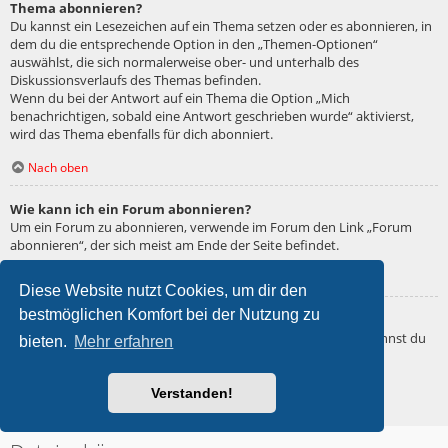
Thema abonnieren?
Du kannst ein Lesezeichen auf ein Thema setzen oder es abonnieren, in
dem du die entsprechende Option in den „Themen-Optionen“
auswählst, die sich normalerweise ober- und unterhalb des
Diskussionsverlaufs des Themas befinden.
Wenn du bei der Antwort auf ein Thema die Option „Mich
benachrichtigen, sobald eine Antwort geschrieben wurde“ aktivierst,
wird das Thema ebenfalls für dich abonniert.
Nach oben
Wie kann ich ein Forum abonnieren?
Um ein Forum zu abonnieren, verwende im Forum den Link „Forum
abonnieren“, der sich meist am Ende der Seite befindet.
Nach oben
Diese Website nutzt Cookies, um dir den
bestmöglichen Komfort bei der Nutzung zu
Wie deaktiviere ich meine Abonnements?
Wenn du mehrere Abonnements deaktivieren möchtest, so kannst du
bieten.
Mehr erfahren
dies im persönlichen Bereich unter „Einstieg“ – „Abonnements
verwalten“ machen.
Verstanden!
Nach oben