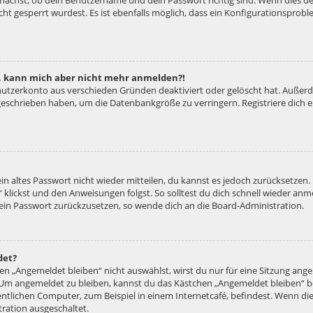
unächst, ob dein Benutzername und dein Passwort richtig sind. Wenn dies der
ht gesperrt wurdest. Es ist ebenfalls möglich, dass ein Konfigurationsproble
rt, kann mich aber nicht mehr anmelden?!
enutzerkonto aus verschieden Gründen deaktiviert oder gelöscht hat. Außer
e geschrieben haben, um die Datenbankgröße zu verringern. Registriere dich
ein altes Passwort nicht wieder mitteilen, du kannst es jedoch zurücksetzen
 klickst und den Anweisungen folgst. So solltest du dich schnell wieder an
 dein Passwort zurückzusetzen, so wende dich an die Board-Administration.
det?
 „Angemeldet bleiben“ nicht auswählst, wirst du nur für eine Sitzung ang
 Um angemeldet zu bleiben, kannst du das Kästchen „Angemeldet bleiben“ b
tlichen Computer, zum Beispiel in einem Internetcafé, befindest. Wenn die
ration ausgeschaltet.