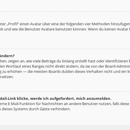
ter „Profil“ einen Avatar über eine der folgenden vier Methoden hinzufügen
b und wie die Benutzer Avatare benutzen können. Wenn du keinen Avatar be
 ändern?
n, zeigen an, wie viele Beiträge du bislang erstellt hast oder identifizie
n Wortlaut eines Ranges nicht direkt ändern, da sie von der Board-Administ
ng zu erhöhen — die meisten Boards dulden dieses Verhalten nicht und ein 
ksetzen.
ail-Link klicke, werde ich aufgefordert, mich anzumelden.
terne E-Mail-Funktion für Nachrichten an andere Benutzer nutzen, falls diese
 dieses Systems durch Gäste verhindern.