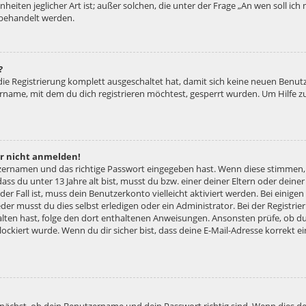
nheiten jeglicher Art ist; außer solchen, die unter der Frage „An wen soll ic
 behandelt werden.
?
 die Registrierung komplett ausgeschaltet hat, damit sich keine neuen Ben
ername, mit dem du dich registrieren möchtest, gesperrt wurden. Um Hilfe z
er nicht anmelden!
tzernamen und das richtige Passwort eingegeben hast. Wenn diese stimmen,
dass du unter 13 Jahre alt bist, musst du bzw. einer deiner Eltern oder dei
 der Fall ist, muss dein Benutzerkonto vielleicht aktiviert werden. Bei eini
der musst du dies selbst erledigen oder ein Administrator. Bei der Registrier
halten hast, folge den dort enthaltenen Anweisungen. Ansonsten prüfe, ob d
lockiert wurde. Wenn du dir sicher bist, dass deine E-Mail-Adresse korrekt