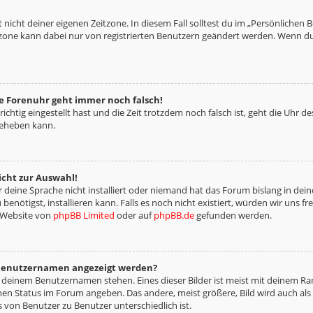
 nicht deiner eigenen Zeitzone. In diesem Fall solltest du im „Persönlichen 
eitzone kann dabei nur von registrierten Benutzern geändert werden. Wenn du no
die Forenuhr geht immer noch falsch!
richtig eingestellt hast und die Zeit trotzdem noch falsch ist, geht die Uhr d
beheben kann.
icht zur Auswahl!
deine Sprache nicht installiert oder niemand hat das Forum bislang in deine
benötigst, installieren kann. Falls es noch nicht existiert, würden wir uns 
 Website von
phpBB Limited
oder auf
phpBB.de
gefunden werden.
m Benutzernamen angezeigt werden?
i deinem Benutzernamen stehen. Eines dieser Bilder ist meist mit deinem Ran
nen Status im Forum angeben. Das andere, meist größere, Bild wird auch als „
s von Benutzer zu Benutzer unterschiedlich ist.