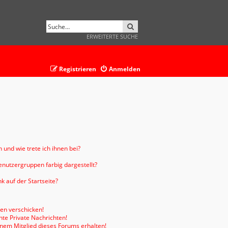
SUCHE
ERWEITERTE SUCHE
Registrieren
Anmelden
 und wie trete ich ihnen bei?
nutzergruppen farbig dargestellt?
 auf der Startseite?
ten verschicken!
te Private Nachrichten!
inem Mitglied dieses Forums erhalten!