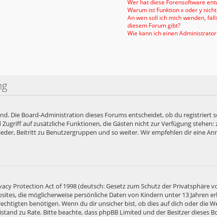
Wer hat diese Forensoftware entw
Warum ist Funktion x oder y nicht
An wen soll ich mich wenden, fal
diesem Forum gibt?
Wie kann ich einen Administrator
ng
end. Die Board-Administration dieses Forums entscheidet, ob du registriert s
ied Zugriff auf zusätzliche Funktionen, die Gästen nicht zur Verfügung stehen:
der, Beitritt zu Benutzergruppen und so weiter. Wir empfehlen dir eine Anme
acy Protection Act of 1998 (deutsch: Gesetz zum Schutz der Privatsphäre vo
bsites, die möglicherweise persönliche Daten von Kindern unter 13 Jahren e
htigten benötigen. Wenn du dir unsicher bist, ob dies auf dich oder die Web
 Beistand zu Rate. Bitte beachte, dass phpBB Limited und der Besitzer diese