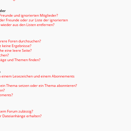
eder
 Freunde und ignorierten Mitglieder?
 der Freunde oder zur Liste der ignorierten
 wieder aus den Listen entfernen?
hrere Foren durchsuchen?
e keine Ergebnisse?
e eine leere Seite?
uchen?
träge und Themen finden?
n
en einem Lesezeichen und einem Abonnements
f ein Thema setzen oder ein Thema abonnieren?
en?
nements?
sem Forum zulässig?
er Dateianhänge erhalten?