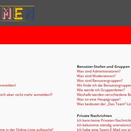
Benutzer-Stufen und Gruppen
Was sind Administratoren?
Was sind Moderatoren?
Was sind Benutzergruppen?
 anmelden!
Wo finde ich die Benutzergruppen
Wie werde ich Gruppenleiter?
n mich aber nicht mehr anmelden?!
Weshalb werden verschiedene Be
Was ist eine Hauptgruppe?
Was bedeutet der „Das Team“-Link
Private Nachrichten
Ich kann keine Privaten Nachrich
Ich bekomme ständig unerwünsch
e in der Online-Liste auftaucht?
Ich habe eine Spam-E-Mail von e