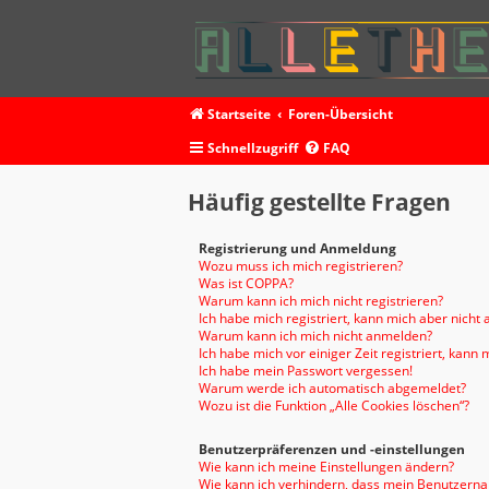
Startseite
Foren-Übersicht
Schnellzugriff
FAQ
Häufig gestellte Fragen
Registrierung und Anmeldung
Wozu muss ich mich registrieren?
Was ist COPPA?
Warum kann ich mich nicht registrieren?
Ich habe mich registriert, kann mich aber nicht
Warum kann ich mich nicht anmelden?
Ich habe mich vor einiger Zeit registriert, kan
Ich habe mein Passwort vergessen!
Warum werde ich automatisch abgemeldet?
Wozu ist die Funktion „Alle Cookies löschen“?
Benutzerpräferenzen und -einstellungen
Wie kann ich meine Einstellungen ändern?
Wie kann ich verhindern, dass mein Benutzernam