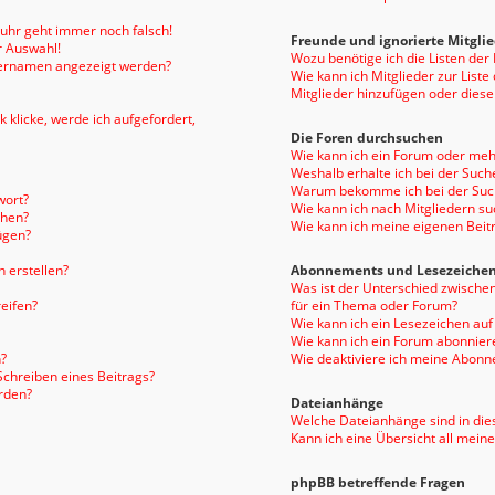
enuhr geht immer noch falsch!
Freunde und ignorierte Mitgli
r Auswahl!
Wozu benötige ich die Listen der
tzernamen angezeigt werden?
Wie kann ich Mitglieder zur Liste
Mitglieder hinzufügen oder diese
 klicke, werde ich aufgefordert,
Die Foren durchsuchen
Wie kann ich ein Forum oder me
Weshalb erhalte ich bei der Such
Warum bekomme ich bei der Such
wort?
Wie kann ich nach Mitgliedern s
chen?
Wie kann ich meine eigenen Bei
ügen?
 erstellen?
Abonnements und Lesezeiche
Was ist der Unterschied zwisch
eifen?
für ein Thema oder Forum?
Wie kann ich ein Lesezeichen au
Wie kann ich ein Forum abonnier
?
Wie deaktiviere ich meine Abon
Schreiben eines Beitrags?
rden?
Dateianhänge
Welche Dateianhänge sind in die
Kann ich eine Übersicht all mein
phpBB betreffende Fragen