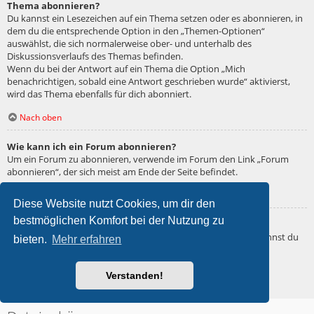
Thema abonnieren?
Du kannst ein Lesezeichen auf ein Thema setzen oder es abonnieren, in
dem du die entsprechende Option in den „Themen-Optionen“
auswählst, die sich normalerweise ober- und unterhalb des
Diskussionsverlaufs des Themas befinden.
Wenn du bei der Antwort auf ein Thema die Option „Mich
benachrichtigen, sobald eine Antwort geschrieben wurde“ aktivierst,
wird das Thema ebenfalls für dich abonniert.
Nach oben
Wie kann ich ein Forum abonnieren?
Um ein Forum zu abonnieren, verwende im Forum den Link „Forum
abonnieren“, der sich meist am Ende der Seite befindet.
Nach oben
Diese Website nutzt Cookies, um dir den
bestmöglichen Komfort bei der Nutzung zu
Wie deaktiviere ich meine Abonnements?
Wenn du mehrere Abonnements deaktivieren möchtest, so kannst du
bieten.
Mehr erfahren
dies im persönlichen Bereich unter „Einstieg“ – „Abonnements
verwalten“ machen.
Verstanden!
Nach oben