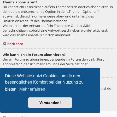
Thema abonnieren?
Du kannst ein Lesezeichen auf ein Thema setzen oder es abonnieren, in
dem du die entsprechende Option in den „Themen-Optionen“
auswählst, die sich normalerweise ober- und unterhalb des
Diskussionsverlaufs des Themas befinden.
Wenn du bei der Antwort auf ein Thema die Option „Mich
benachrichtigen, sobald eine Antwort geschrieben wurde“ aktivierst,
wird das Thema ebenfalls für dich abonniert.
Nach oben
Wie kann ich ein Forum abonnieren?
Um ein Forum zu abonnieren, verwende im Forum den Link „Forum
abonnieren“, der sich meist am Ende der Seite befindet.
Nach oben
Diese Website nutzt Cookies, um dir den
bestmöglichen Komfort bei der Nutzung zu
Wie deaktiviere ich meine Abonnements?
Wenn du mehrere Abonnements deaktivieren möchtest, so kannst du
bieten.
Mehr erfahren
dies im persönlichen Bereich unter „Einstieg“ – „Abonnements
verwalten“ machen.
Verstanden!
Nach oben