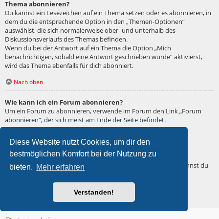
Thema abonnieren?
Du kannst ein Lesezeichen auf ein Thema setzen oder es abonnieren, in
dem du die entsprechende Option in den „Themen-Optionen“
auswählst, die sich normalerweise ober- und unterhalb des
Diskussionsverlaufs des Themas befinden.
Wenn du bei der Antwort auf ein Thema die Option „Mich
benachrichtigen, sobald eine Antwort geschrieben wurde“ aktivierst,
wird das Thema ebenfalls für dich abonniert.
Nach oben
Wie kann ich ein Forum abonnieren?
Um ein Forum zu abonnieren, verwende im Forum den Link „Forum
abonnieren“, der sich meist am Ende der Seite befindet.
Nach oben
Diese Website nutzt Cookies, um dir den
bestmöglichen Komfort bei der Nutzung zu
Wie deaktiviere ich meine Abonnements?
Wenn du mehrere Abonnements deaktivieren möchtest, so kannst du
bieten.
Mehr erfahren
dies im persönlichen Bereich unter „Einstieg“ – „Abonnements
verwalten“ machen.
Verstanden!
Nach oben