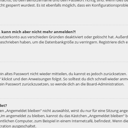
unächst, ob dein Benutzername und dein Passwort richtig sind. Wenn dies der
ht gesperrt wurdest. Es ist ebenfalls möglich, dass ein Konfigurationsproble
rt, kann mich aber nicht mehr anmelden?!
enutzerkonto aus verschieden Gründen deaktiviert oder gelöscht hat. Außer
e geschrieben haben, um die Datenbankgröße zu verringern. Registriere dich
ein altes Passwort nicht wieder mitteilen, du kannst es jedoch zurücksetzen
 klickst und den Anweisungen folgst. So solltest du dich schnell wieder an
 dein Passwort zurückzusetzen, so wende dich an die Board-Administration.
det?
 „Angemeldet bleiben“ nicht auswählst, wirst du nur für eine Sitzung ang
 Um angemeldet zu bleiben, kannst du das Kästchen „Angemeldet bleiben“ b
tlichen Computer, zum Beispiel in einem Internetcafé, befindest. Wenn die
ration ausgeschaltet.