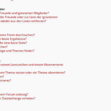
eder
 Freunde und ignorierten Mitglieder?
 der Freunde oder zur Liste der ignorierten
 wieder aus den Listen entfernen?
hrere Foren durchsuchen?
e keine Ergebnisse?
e eine leere Seite?
uchen?
träge und Themen finden?
n
en einem Lesezeichen und einem Abonnements
f ein Thema setzen oder ein Thema abonnieren?
en?
nements?
sem Forum zulässig?
er Dateianhänge erhalten?