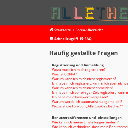
Startseite
Foren-Übersicht
Schnellzugriff
FAQ
Häufig gestellte Fragen
Registrierung und Anmeldung
Wozu muss ich mich registrieren?
Was ist COPPA?
Warum kann ich mich nicht registrieren?
Ich habe mich registriert, kann mich aber nicht
Warum kann ich mich nicht anmelden?
Ich habe mich vor einiger Zeit registriert, kan
Ich habe mein Passwort vergessen!
Warum werde ich automatisch abgemeldet?
Wozu ist die Funktion „Alle Cookies löschen“?
Benutzerpräferenzen und -einstellungen
Wie kann ich meine Einstellungen ändern?
Wie kann ich verhindern, dass mein Benutzernam