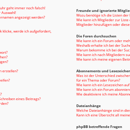
enuhr geht immer noch falsch!
Freunde und ignorierte Mitgli
r Auswahl!
Wozu benötige ich die Listen der
tzernamen angezeigt werden?
Wie kann ich Mitglieder zur Liste
Mitglieder hinzufügen oder diese
 klicke, werde ich aufgefordert,
Die Foren durchsuchen
Wie kann ich ein Forum oder me
Weshalb erhalte ich bei der Such
Warum bekomme ich bei der Such
wort?
Wie kann ich nach Mitgliedern s
chen?
Wie kann ich meine eigenen Bei
ügen?
 erstellen?
Abonnements und Lesezeiche
Was ist der Unterschied zwisch
eifen?
für ein Thema oder Forum?
Wie kann ich ein Lesezeichen au
Wie kann ich ein Forum abonnier
?
Wie deaktiviere ich meine Abon
Schreiben eines Beitrags?
rden?
Dateianhänge
Welche Dateianhänge sind in die
Kann ich eine Übersicht all mein
phpBB betreffende Fragen