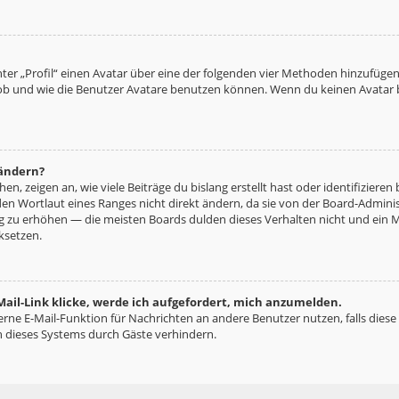
ter „Profil“ einen Avatar über eine der folgenden vier Methoden hinzufügen
b und wie die Benutzer Avatare benutzen können. Wenn du keinen Avatar be
 ändern?
n, zeigen an, wie viele Beiträge du bislang erstellt hast oder identifizie
n Wortlaut eines Ranges nicht direkt ändern, da sie von der Board-Administ
ng zu erhöhen — die meisten Boards dulden dieses Verhalten nicht und ein 
ksetzen.
ail-Link klicke, werde ich aufgefordert, mich anzumelden.
terne E-Mail-Funktion für Nachrichten an andere Benutzer nutzen, falls diese
 dieses Systems durch Gäste verhindern.