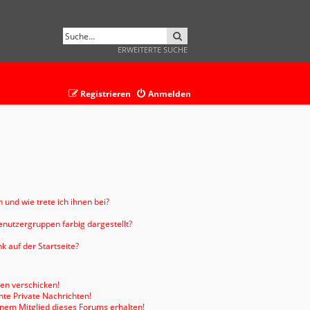
SUCHE
ERWEITERTE SUCHE
Registrieren
Anmelden
 und wie trete ich ihnen bei?
nutzergruppen farbig dargestellt?
 auf der Startseite?
ten verschicken!
te Private Nachrichten!
inem Mitglied dieses Forums erhalten!