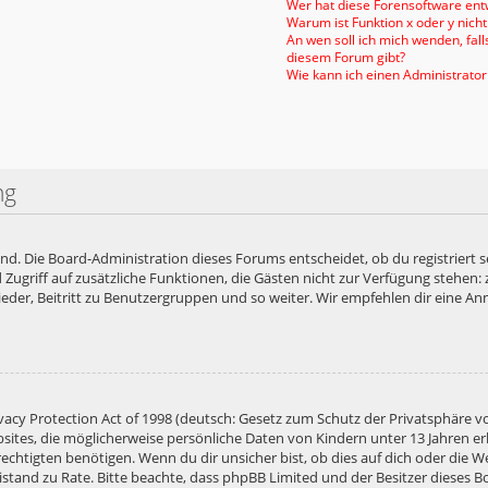
Wer hat diese Forensoftware entw
Warum ist Funktion x oder y nicht
An wen soll ich mich wenden, fal
diesem Forum gibt?
Wie kann ich einen Administrator
ng
end. Die Board-Administration dieses Forums entscheidet, ob du registriert s
ied Zugriff auf zusätzliche Funktionen, die Gästen nicht zur Verfügung stehen:
der, Beitritt zu Benutzergruppen und so weiter. Wir empfehlen dir eine Anme
acy Protection Act of 1998 (deutsch: Gesetz zum Schutz der Privatsphäre vo
bsites, die möglicherweise persönliche Daten von Kindern unter 13 Jahren e
htigten benötigen. Wenn du dir unsicher bist, ob dies auf dich oder die Web
 Beistand zu Rate. Bitte beachte, dass phpBB Limited und der Besitzer diese