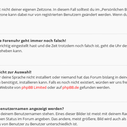
 nicht deiner eigenen Zeitzone. In diesem Fall solltest du im „Persönlichen 
eitzone kann dabei nur von registrierten Benutzern geändert werden. Wenn du no
die Forenuhr geht immer noch falsch!
richtig eingestellt hast und die Zeit trotzdem noch falsch ist, geht die Uhr d
beheben kann.
icht zur Auswahl!
deine Sprache nicht installiert oder niemand hat das Forum bislang in deine
benötigst, installieren kann. Falls es noch nicht existiert, würden wir uns 
 Website von
phpBB Limited
oder auf
phpBB.de
gefunden werden.
m Benutzernamen angezeigt werden?
i deinem Benutzernamen stehen. Eines dieser Bilder ist meist mit deinem Ran
nen Status im Forum angeben. Das andere, meist größere, Bild wird auch als „
s von Benutzer zu Benutzer unterschiedlich ist.