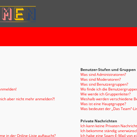
Benutzer-Stufen und Gruppen
Was sind Administratoren?
Was sind Moderatoren?
Was sind Benutzergruppen?
 anmelden!
Wo finde ich die Benutzergruppen
Wie werde ich Gruppenleiter?
n mich aber nicht mehr anmelden?!
Weshalb werden verschiedene Be
Was ist eine Hauptgruppe?
Was bedeutet der „Das Team“-Link
Private Nachrichten
Ich kann keine Privaten Nachrich
Ich bekomme ständig unerwünsch
e in der Online-Liste auftaucht?
Ich habe eine Spam-E-Mail von e