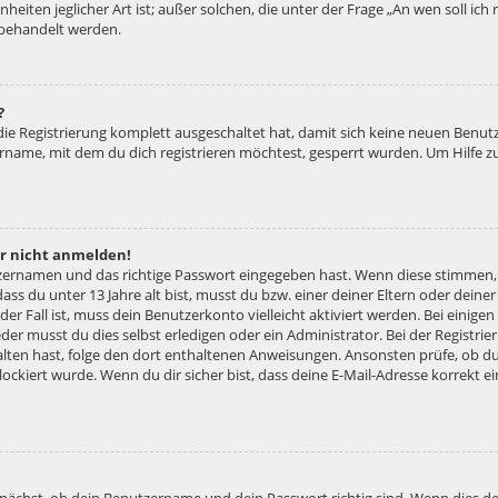
nheiten jeglicher Art ist; außer solchen, die unter der Frage „An wen soll ic
 behandelt werden.
?
 die Registrierung komplett ausgeschaltet hat, damit sich keine neuen Ben
ername, mit dem du dich registrieren möchtest, gesperrt wurden. Um Hilfe z
er nicht anmelden!
tzernamen und das richtige Passwort eingegeben hast. Wenn diese stimmen,
dass du unter 13 Jahre alt bist, musst du bzw. einer deiner Eltern oder dei
 der Fall ist, muss dein Benutzerkonto vielleicht aktiviert werden. Bei eini
der musst du dies selbst erledigen oder ein Administrator. Bei der Registrier
halten hast, folge den dort enthaltenen Anweisungen. Ansonsten prüfe, ob d
lockiert wurde. Wenn du dir sicher bist, dass deine E-Mail-Adresse korrekt