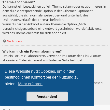
Thema abonnieren?
Du kannst ein Lesezeichen auf ein Thema setzen oder es abonnieren, in
dem du die entsprechende Option in den „Themen-Optionen“
auswählst, die sich normalerweise ober- und unterhalb des
Diskussionsverlaufs des Themas befinden.
Wenn du bei der Antwort auf ein Thema die Option „Mich
benachrichtigen, sobald eine Antwort geschrieben wurde“ aktivierst,
wird das Thema ebenfalls für dich abonniert.
Nach oben
Wie kann ich ein Forum abonnieren?
Um ein Forum zu abonnieren, verwende im Forum den Link „Forum
abonnieren“, der sich meist am Ende der Seite befindet.
Nach oben
Diese Website nutzt Cookies, um dir den
bestmöglichen Komfort bei der Nutzung zu
Wie deaktiviere ich meine Abonnements?
Wenn du mehrere Abonnements deaktivieren möchtest, so kannst du
bieten.
Mehr erfahren
dies im persönlichen Bereich unter „Einstieg“ – „Abonnements
verwalten“ machen.
Verstanden!
Nach oben