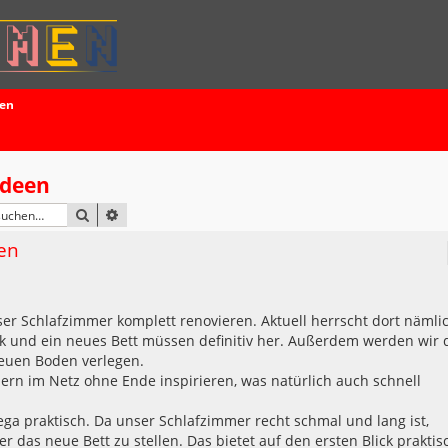
ten
Ideen
SUCHE
ERWEITERTE SUCHE
en
r Schlafzimmer komplett renovieren. Aktuell herrscht dort nämli
nk und ein neues Bett müssen definitiv her. Außerdem werden wir 
euen Boden verlegen.
bern im Netz ohne Ende inspirieren, was natürlich auch schnell
ga praktisch. Da unser Schlafzimmer recht schmal und lang ist,
er das neue Bett zu stellen. Das bietet auf den ersten Blick praktis