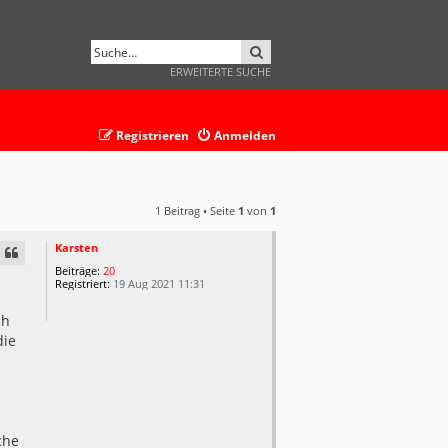
SUCHE
ERWEITERTE SUCHE
Registrieren
Anmelden
1 Beitrag • Seite
1
von
1
Karsten
Beiträge:
20
Registriert:
19 Aug 2021 11:31
ch
die
che