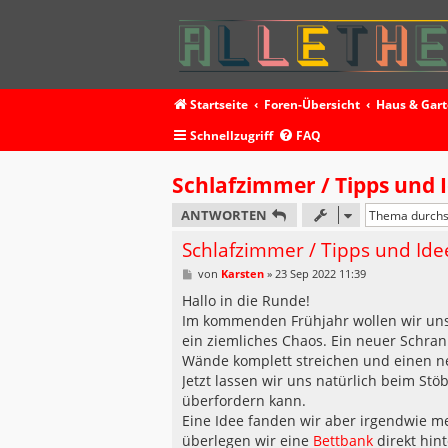
Startseite
Foren-Übersicht
Haus & Gar
Schnellzugriff
FAQ
Schlafzimmer / Tipps und 
ANTWORTEN
Schlafzimmer / Tipps und Ide
B
von
Karsten
»
23 Sep 2022 11:39
e
i
Hallo in die Runde!
t
Im kommenden Frühjahr wollen wir unse
r
a
ein ziemliches Chaos. Ein neuer Schra
g
Wände komplett streichen und einen n
Jetzt lassen wir uns natürlich beim Stö
überfordern kann.
Eine Idee fanden wir aber irgendwie me
überlegen wir eine
Bettbank
direkt hint