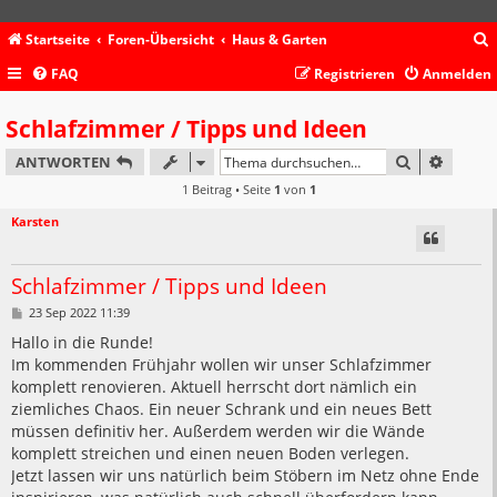
Startseite
Foren-Übersicht
Haus & Garten
FAQ
Registrieren
Anmelden
c
Schlafzimmer / Tipps und Ideen
SUCHE
ERWEIT
ANTWORTEN
1 Beitrag • Seite
1
von
1
Karsten
Schlafzimmer / Tipps und Ideen
B
23 Sep 2022 11:39
e
i
Hallo in die Runde!
t
Im kommenden Frühjahr wollen wir unser Schlafzimmer
r
a
komplett renovieren. Aktuell herrscht dort nämlich ein
g
ziemliches Chaos. Ein neuer Schrank und ein neues Bett
müssen definitiv her. Außerdem werden wir die Wände
komplett streichen und einen neuen Boden verlegen.
Jetzt lassen wir uns natürlich beim Stöbern im Netz ohne Ende