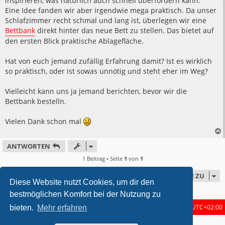
inspirieren, was natürlich auch schnell überfordern kann.
Eine Idee fanden wir aber irgendwie mega praktisch. Da unser
Schlafzimmer recht schmal und lang ist, überlegen wir eine
Bettbank
direkt hinter das neue Bett zu stellen. Das bietet auf
den ersten Blick praktische Ablagefläche.
Hat von euch jemand zufällig Erfahrung damit? Ist es wirklich
so praktisch, oder ist sowas unnötig und steht eher im Weg?
Vielleicht kann uns ja jemand berichten, bevor wir die
Bettbank bestelln.
Vielen Dank schon mal
ANTWORTEN
1 Beitrag • Seite
1
von
1
GEHE ZU
Diese Website nutzt Cookies, um dir den
bestmöglichen Komfort bei der Nutzung zu
Startseite
Foren-Übersicht
Alle Zeiten sind
UTC+02:00
bieten.
Mehr erfahren
metrolike style by
Eric Seguin
Updated for phpBB3.2 by
Ian Bradley