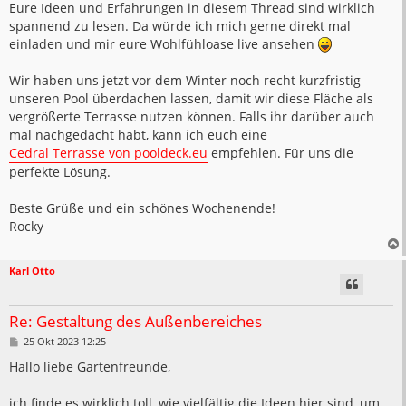
Eure Ideen und Erfahrungen in diesem Thread sind wirklich
r
a
spannend zu lesen. Da würde ich mich gerne direkt mal
g
einladen und mir eure Wohlfühloase live ansehen
Wir haben uns jetzt vor dem Winter noch recht kurzfristig
unseren Pool überdachen lassen, damit wir diese Fläche als
vergrößerte Terrasse nutzen können. Falls ihr darüber auch
mal nachgedacht habt, kann ich euch eine
Cedral Terrasse von pooldeck.eu
empfehlen. Für uns die
perfekte Lösung.
Beste Grüße und ein schönes Wochenende!
Rocky
Karl Otto
Re: Gestaltung des Außenbereiches
B
25 Okt 2023 12:25
e
i
Hallo liebe Gartenfreunde,
t
r
a
ich finde es wirklich toll, wie vielfältig die Ideen hier sind, um