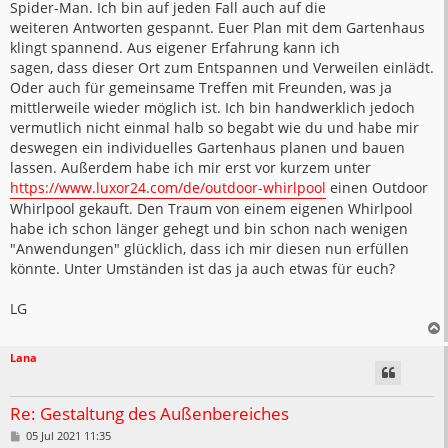
Spider-Man. Ich bin auf jeden Fall auch auf die
weiteren Antworten gespannt. Euer Plan mit dem Gartenhaus
klingt spannend. Aus eigener Erfahrung kann ich
sagen, dass dieser Ort zum Entspannen und Verweilen einlädt.
Oder auch für gemeinsame Treffen mit Freunden, was ja
mittlerweile wieder möglich ist. Ich bin handwerklich jedoch
vermutlich nicht einmal halb so begabt wie du und habe mir
deswegen ein individuelles Gartenhaus planen und bauen
lassen. Außerdem habe ich mir erst vor kurzem unter
https://www.luxor24.com/de/outdoor-whirlpool
einen Outdoor
Whirlpool gekauft. Den Traum von einem eigenen Whirlpool
habe ich schon länger gehegt und bin schon nach wenigen
"Anwendungen" glücklich, dass ich mir diesen nun erfüllen
könnte. Unter Umständen ist das ja auch etwas für euch?
LG
Lana
Re: Gestaltung des Außenbereiches
B
05 Jul 2021 11:35
e