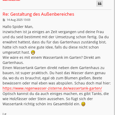
Re: Gestaltung des Außenbereiches
B
14 Aug 2025 13:03
e
i
Hallo Spider Man,
t
inzwischen ist ja einiges an Zeit vergangen und deine Frau
r
a
und du seid bestimmt mit der Umsetzung schon fertig. Da du
g
erwähnt hattest, dass du für das Gartenhaus zuständig bist,
hätte ich noch eine gute Idee, falls du diese nicht schon
umgesetzt hast.
Wie wäre es mit einem Wassertank im Garten? Direkt am
Gartenhaus.
Einen Wassertank Garten direkt neben dem Gartenhaus zu
bauen, ist super praktisch. Du hast das Wasser dann genau
da, wo du es brauchst, egal ob zum Blumen gießen, Beete
bewässern oder mal eben was abspülen. Schau doch mal hier:
https://www.regenwasser-zisterne.de/wassertank-garten/
Optisch kannst du da auch einiges machen, es gibt Tanks, die
wie Holzfässer oder Stein aussehen. So fügt sich der
Wassertank richtig schön ins Gesamtbild ein.
Lg