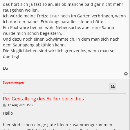
a
das hört sich ja fast so an, als ob manche bald gar nicht mehr
g
rausgehen wollen.
Ich würde meine Freizeit nur noch im Garten verbringen, wenn
ich dort ein halbes Erholungsparadies stehen hätte.
Ein Pool wäre bei mir wohl Nebensache, aber eine Sauna
würde mich schon begeistern.
Und dazu noch einen Schwimmteich, in dem man sich nach
dem Saunagang abkühlen kann.
Die Möglichkeiten sind wirklich grenzenlos, wenn man so
überlegt.
LG
Supertrouper
Re: Gestaltung des Außenbereiches
B
12 Aug 2021 15:35
e
i
Hallo,
t
r
a
hier sind schon einige gute Ideen zusammengekommen.
g