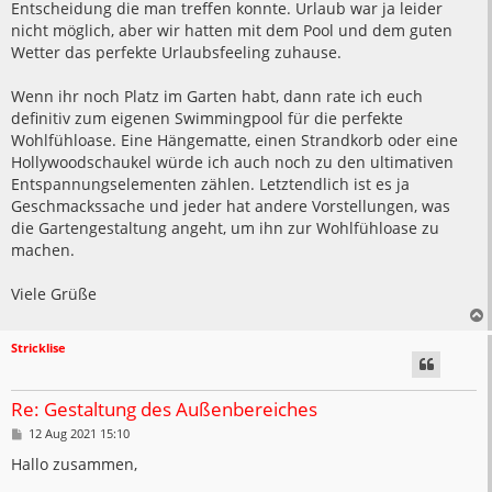
Entscheidung die man treffen konnte. Urlaub war ja leider
nicht möglich, aber wir hatten mit dem Pool und dem guten
Wetter das perfekte Urlaubsfeeling zuhause.
Wenn ihr noch Platz im Garten habt, dann rate ich euch
definitiv zum eigenen Swimmingpool für die perfekte
Wohlfühloase. Eine Hängematte, einen Strandkorb oder eine
Hollywoodschaukel würde ich auch noch zu den ultimativen
Entspannungselementen zählen. Letztendlich ist es ja
Geschmackssache und jeder hat andere Vorstellungen, was
die Gartengestaltung angeht, um ihn zur Wohlfühloase zu
machen.
Viele Grüße
Stricklise
Re: Gestaltung des Außenbereiches
B
12 Aug 2021 15:10
e
i
Hallo zusammen,
t
r