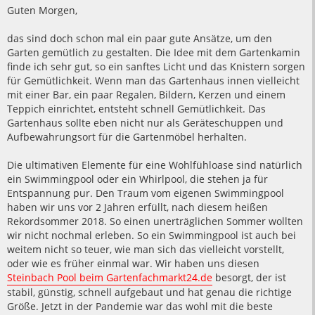
i
Guten Morgen,
t
r
a
das sind doch schon mal ein paar gute Ansätze, um den
g
Garten gemütlich zu gestalten. Die Idee mit dem Gartenkamin
finde ich sehr gut, so ein sanftes Licht und das Knistern sorgen
für Gemütlichkeit. Wenn man das Gartenhaus innen vielleicht
mit einer Bar, ein paar Regalen, Bildern, Kerzen und einem
Teppich einrichtet, entsteht schnell Gemütlichkeit. Das
Gartenhaus sollte eben nicht nur als Geräteschuppen und
Aufbewahrungsort für die Gartenmöbel herhalten.
Die ultimativen Elemente für eine Wohlfühloase sind natürlich
ein Swimmingpool oder ein Whirlpool, die stehen ja für
Entspannung pur. Den Traum vom eigenen Swimmingpool
haben wir uns vor 2 Jahren erfüllt, nach diesem heißen
Rekordsommer 2018. So einen unerträglichen Sommer wollten
wir nicht nochmal erleben. So ein Swimmingpool ist auch bei
weitem nicht so teuer, wie man sich das vielleicht vorstellt,
oder wie es früher einmal war. Wir haben uns diesen
Steinbach Pool beim Gartenfachmarkt24.de
besorgt, der ist
stabil, günstig, schnell aufgebaut und hat genau die richtige
Größe. Jetzt in der Pandemie war das wohl mit die beste