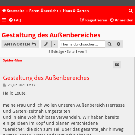
Startseite
Foren-Übersicht
Haus & Garten
FAQ
Registrieren
Anmelden
c
Gestaltung des Außenbereiches
SUCHE
ERWEIT
ANTWORTEN
8 Beiträge • Seite
1
von
1
Spider-Man
Gestaltung des Außenbereiches
B
23 Jun 2021 13:33
e
i
Hallo Leute,
t
r
a
meine Frau und ich wollen unseren Außenbereich (Terrasse
g
und Garten) zeitnah umgestalten
und in eine Wohlfühloase verwandeln. Wir haben bereits
einige Ideen im Kopf und planen verschiedene
"Bereiche", die sich zum Teil über das gesamte Jahr hinweg