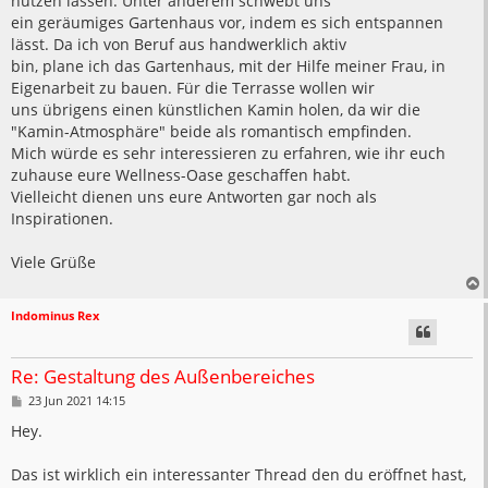
nutzen lassen. Unter anderem schwebt uns
ein geräumiges Gartenhaus vor, indem es sich entspannen
lässt. Da ich von Beruf aus handwerklich aktiv
bin, plane ich das Gartenhaus, mit der Hilfe meiner Frau, in
Eigenarbeit zu bauen. Für die Terrasse wollen wir
uns übrigens einen künstlichen Kamin holen, da wir die
"Kamin-Atmosphäre" beide als romantisch empfinden.
Mich würde es sehr interessieren zu erfahren, wie ihr euch
zuhause eure Wellness-Oase geschaffen habt.
Vielleicht dienen uns eure Antworten gar noch als
Inspirationen.
Viele Grüße
Indominus Rex
Re: Gestaltung des Außenbereiches
B
23 Jun 2021 14:15
e
i
Hey.
t
r
a
Das ist wirklich ein interessanter Thread den du eröffnet hast,
g