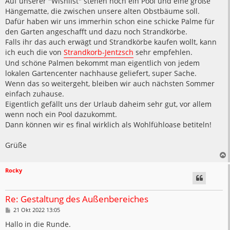
Auf unserer "Wishlist" stehen noch ein Pool und eine große
Hängematte, die zwischen unsere alten Obstbäume soll.
Dafür haben wir uns immerhin schon eine schicke Palme für
den Garten angeschafft und dazu noch Strandkörbe.
Falls ihr das auch erwägt und Strandkörbe kaufen wollt, kann
ich euch die von
Strandkorb-Jentzsch
sehr empfehlen.
Und schöne Palmen bekommt man eigentlich von jedem
lokalen Gartencenter nachhause geliefert, super Sache.
Wenn das so weitergeht, bleiben wir auch nächsten Sommer
einfach zuhause.
Eigentlich gefällt uns der Urlaub daheim sehr gut, vor allem
wenn noch ein Pool dazukommt.
Dann können wir es final wirklich als Wohlfühloase betiteln!
Grüße
Rocky
Re: Gestaltung des Außenbereiches
B
21 Okt 2022 13:05
e
i
Hallo in die Runde.
t