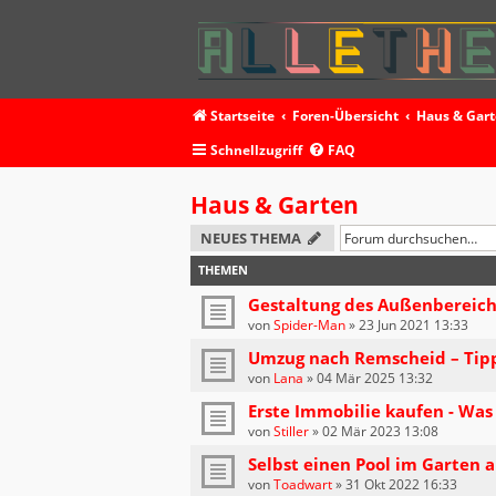
Startseite
Foren-Übersicht
Haus & Gar
Schnellzugriff
FAQ
Haus & Garten
NEUES THEMA
THEMEN
Gestaltung des Außenbereic
von
Spider-Man
»
23 Jun 2021 13:33
Umzug nach Remscheid – Tipp
von
Lana
»
04 Mär 2025 13:32
Erste Immobilie kaufen - Was 
von
Stiller
»
02 Mär 2023 13:08
Selbst einen Pool im Garten 
von
Toadwart
»
31 Okt 2022 16:33