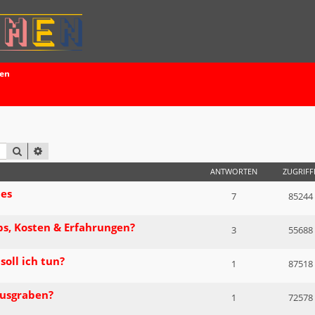
ten
SUCHE
ERWEITERTE SUCHE
ANTWORTEN
ZUGRIFF
hes
7
85244
s, Kosten & Erfahrungen?
3
55688
soll ich tun?
1
87518
ausgraben?
1
72578