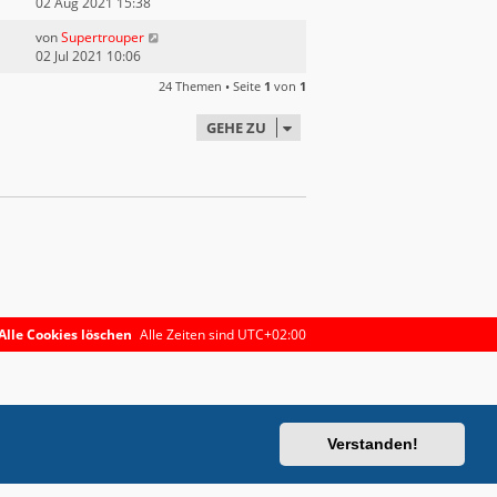
02 Aug 2021 15:38
von
Supertrouper
02 Jul 2021 10:06
24 Themen • Seite
1
von
1
GEHE ZU
Alle Cookies löschen
Alle Zeiten sind
UTC+02:00
Verstanden!