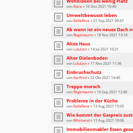
Wohnideen bei wenig Platz
von
Klara
»
16 Dez 2021 10:40
Umweltbewusst leben
von
BelleReve
»
21 Sep 2021 09:47
Ab wann ist ein neues Dach 
von
Regenwurm
»
18 Nov 2021 13:16
Altes Haus
von
LuluLion
»
14 Jul 2021 10:21
Alter Dielenboden
von
LuluLion
»
11 Nov 2021 11:36
Einbruchschutz
von
Karlfred
»
22 Okt 2021 14:40
Treppe morsch
von
Regenwurm
»
14 Sep 2021 12:46
Probleme in der Küche
von
BelleReve
»
13 Aug 2021 15:05
Wie kommt der Gaspreis zus
von
Whirlwind
»
13 Aug 2021 10:06
Immobilienmakler Essen ges