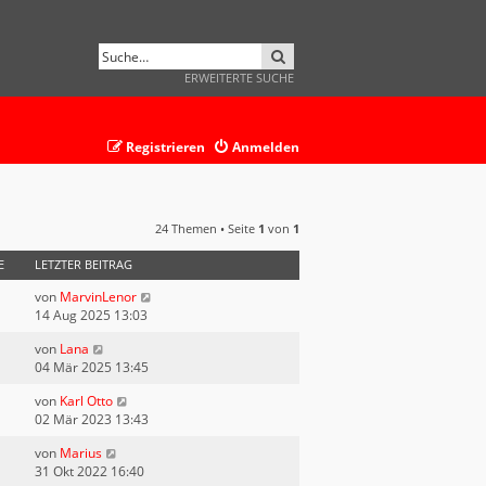
SUCHE
ERWEITERTE SUCHE
Registrieren
Anmelden
24 Themen • Seite
1
von
1
E
LETZTER BEITRAG
von
MarvinLenor
14 Aug 2025 13:03
von
Lana
04 Mär 2025 13:45
von
Karl Otto
02 Mär 2023 13:43
von
Marius
31 Okt 2022 16:40