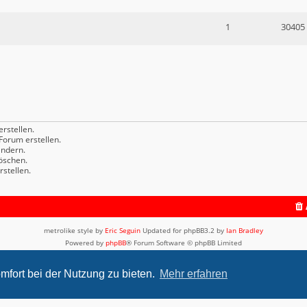
1
30405
rstellen.
orum erstellen.
ndern.
öschen.
stellen.
metrolike style by
Eric Seguin
Updated for phpBB3.2 by
Ian Bradley
Powered by
phpBB
® Forum Software © phpBB Limited
Deutsche Übersetzung durch
phpBB.de
Datenschutz
|
Nutzungsbedingungen
mfort bei der Nutzung zu bieten.
Mehr erfahren