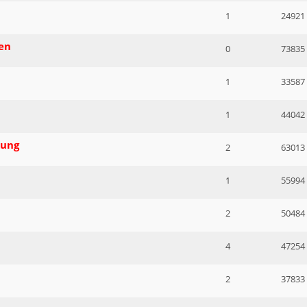
1
24921
en
0
73835
1
33587
1
44042
kung
2
63013
1
55994
2
50484
4
47254
2
37833