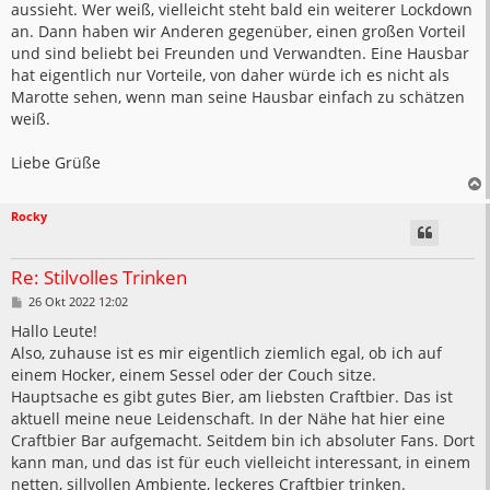
aussieht. Wer weiß, vielleicht steht bald ein weiterer Lockdown
an. Dann haben wir Anderen gegenüber, einen großen Vorteil
und sind beliebt bei Freunden und Verwandten. Eine Hausbar
hat eigentlich nur Vorteile, von daher würde ich es nicht als
Marotte sehen, wenn man seine Hausbar einfach zu schätzen
weiß.
Liebe Grüße
Rocky
Re: Stilvolles Trinken
B
26 Okt 2022 12:02
e
i
Hallo Leute!
t
Also, zuhause ist es mir eigentlich ziemlich egal, ob ich auf
r
a
einem Hocker, einem Sessel oder der Couch sitze.
g
Hauptsache es gibt gutes Bier, am liebsten Craftbier. Das ist
aktuell meine neue Leidenschaft. In der Nähe hat hier eine
Craftbier Bar aufgemacht. Seitdem bin ich absoluter Fans. Dort
kann man, und das ist für euch vielleicht interessant, in einem
netten, sillvollen Ambiente, leckeres Craftbier trinken.