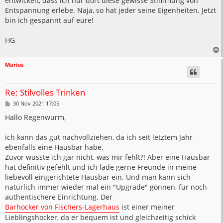
entwickelt, dass ich nur dort diese gewisse Stimmung von
Entspannung erlebe. Naja, so hat jeder seine Eigenheiten. Jetzt
bin ich gespannt auf eure!
HG
Marius
Re: Stilvolles Trinken
B
30 Nov 2021 17:05
e
i
Hallo Regenwurm,
t
r
a
ich kann das gut nachvollziehen, da ich seit letztem Jahr
g
ebenfalls eine Hausbar habe.
Zuvor wusste ich gar nicht, was mir fehlt?! Aber eine Hausbar
hat definitiv gefehlt und ich lade gerne Freunde in meine
liebevoll eingerichtete Hausbar ein. Und man kann sich
natürlich immer wieder mal ein "Upgrade" gönnen, für noch
authentischere Einrichtung. Der
Barhocker von Fischers-Lagerhaus
ist einer meiner
Lieblingshocker, da er bequem ist und gleichzeitig schick