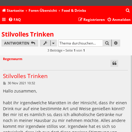
Startseite
Foren-Übersicht
Food & Drinks
FAQ
Registrieren
Anmelden
c
Stilvolles Trinken
SUCHE
ERWEIT
ANTWORTEN
3 Beiträge • Seite
1
von
1
Regenwurm
Stilvolles Trinken
B
30 Nov 2021 10:32
e
i
Hallo zusammen,
t
r
a
habt ihr irgendwelche Marotten in der Hinsicht, dass ihr einen
g
Drink nur auf eine bestimmte Art und Weise genießen könnt?
Bei mir ist es nämlich so, dass ich alkoholische Getränke nur
noch in meiner Hausbar zu mir nehmen möchte. Alles andere
kommt mir irgendwie stillos vor. Irgendwie hat es sich so