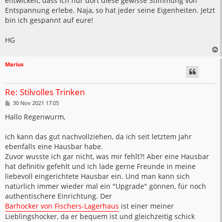
entwickelt, dass ich nur dort diese gewisse Stimmung von
Entspannung erlebe. Naja, so hat jeder seine Eigenheiten. Jetzt
bin ich gespannt auf eure!
HG
Marius
Re: Stilvolles Trinken
B
30 Nov 2021 17:05
e
i
Hallo Regenwurm,
t
r
a
ich kann das gut nachvollziehen, da ich seit letztem Jahr
g
ebenfalls eine Hausbar habe.
Zuvor wusste ich gar nicht, was mir fehlt?! Aber eine Hausbar
hat definitiv gefehlt und ich lade gerne Freunde in meine
liebevoll eingerichtete Hausbar ein. Und man kann sich
natürlich immer wieder mal ein "Upgrade" gönnen, für noch
authentischere Einrichtung. Der
Barhocker von Fischers-Lagerhaus
ist einer meiner
Lieblingshocker, da er bequem ist und gleichzeitig schick