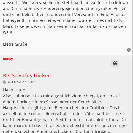
aussieht. Wer weiß, vielleicht steht bald ein weiterer Lockdown
an. Dann haben wir Anderen gegenüber, einen großen Vorteil
und sind beliebt bei Freunden und Verwandten. Eine Hausbar
hat eigentlich nur Vorteile, von daher würde ich es nicht als
Marotte sehen, wenn man seine Hausbar einfach zu schätzen
weiß.
Liebe Grüße
Rocky
Re: Stilvolles Trinken
B
26 Okt 2022 12:02
e
i
Hallo Leute!
t
Also, zuhause ist es mir eigentlich ziemlich egal, ob ich auf
r
a
einem Hocker, einem Sessel oder der Couch sitze.
g
Hauptsache es gibt gutes Bier, am liebsten Craftbier. Das ist
aktuell meine neue Leidenschaft. In der Nähe hat hier eine
Craftbier Bar aufgemacht. Seitdem bin ich absoluter Fans. Dort
kann man, und das ist für euch vielleicht interessant, in einem
netten, sillvollen Ambiente, leckeres Craftbier trinken.