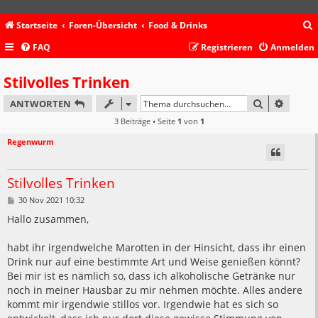
Startseite
Foren-Übersicht
Food & Drinks
FAQ
Registrieren
Anmelden
c
Stilvolles Trinken
SUCHE
ERWEIT
ANTWORTEN
3 Beiträge • Seite
1
von
1
Regenwurm
Stilvolles Trinken
B
30 Nov 2021 10:32
e
i
Hallo zusammen,
t
r
a
habt ihr irgendwelche Marotten in der Hinsicht, dass ihr einen
g
Drink nur auf eine bestimmte Art und Weise genießen könnt?
Bei mir ist es nämlich so, dass ich alkoholische Getränke nur
noch in meiner Hausbar zu mir nehmen möchte. Alles andere
kommt mir irgendwie stillos vor. Irgendwie hat es sich so