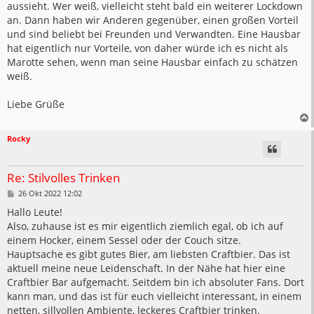
aussieht. Wer weiß, vielleicht steht bald ein weiterer Lockdown
an. Dann haben wir Anderen gegenüber, einen großen Vorteil
und sind beliebt bei Freunden und Verwandten. Eine Hausbar
hat eigentlich nur Vorteile, von daher würde ich es nicht als
Marotte sehen, wenn man seine Hausbar einfach zu schätzen
weiß.
Liebe Grüße
Rocky
Re: Stilvolles Trinken
B
26 Okt 2022 12:02
e
i
Hallo Leute!
t
Also, zuhause ist es mir eigentlich ziemlich egal, ob ich auf
r
a
einem Hocker, einem Sessel oder der Couch sitze.
g
Hauptsache es gibt gutes Bier, am liebsten Craftbier. Das ist
aktuell meine neue Leidenschaft. In der Nähe hat hier eine
Craftbier Bar aufgemacht. Seitdem bin ich absoluter Fans. Dort
kann man, und das ist für euch vielleicht interessant, in einem
netten, sillvollen Ambiente, leckeres Craftbier trinken.