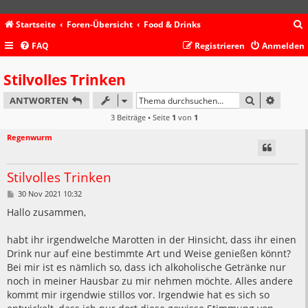
Startseite
Foren-Übersicht
Food & Drinks
FAQ
Registrieren
Anmelden
c
Stilvolles Trinken
SUCHE
ERWEIT
ANTWORTEN
3 Beiträge • Seite
1
von
1
Regenwurm
Stilvolles Trinken
B
30 Nov 2021 10:32
e
i
Hallo zusammen,
t
r
a
habt ihr irgendwelche Marotten in der Hinsicht, dass ihr einen
g
Drink nur auf eine bestimmte Art und Weise genießen könnt?
Bei mir ist es nämlich so, dass ich alkoholische Getränke nur
noch in meiner Hausbar zu mir nehmen möchte. Alles andere
kommt mir irgendwie stillos vor. Irgendwie hat es sich so