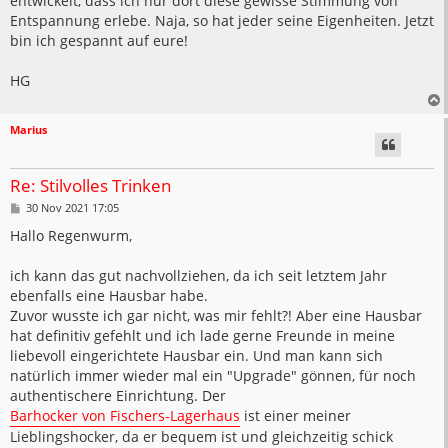
entwickelt, dass ich nur dort diese gewisse Stimmung von
Entspannung erlebe. Naja, so hat jeder seine Eigenheiten. Jetzt
bin ich gespannt auf eure!
HG
Marius
Re: Stilvolles Trinken
B
30 Nov 2021 17:05
e
i
Hallo Regenwurm,
t
r
a
ich kann das gut nachvollziehen, da ich seit letztem Jahr
g
ebenfalls eine Hausbar habe.
Zuvor wusste ich gar nicht, was mir fehlt?! Aber eine Hausbar
hat definitiv gefehlt und ich lade gerne Freunde in meine
liebevoll eingerichtete Hausbar ein. Und man kann sich
natürlich immer wieder mal ein "Upgrade" gönnen, für noch
authentischere Einrichtung. Der
Barhocker von Fischers-Lagerhaus
ist einer meiner
Lieblingshocker, da er bequem ist und gleichzeitig schick