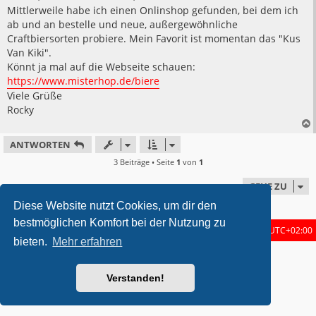
Mittlerweile habe ich einen Onlinshop gefunden, bei dem ich
ab und an bestelle und neue, außergewöhnliche
Craftbiersorten probiere. Mein Favorit ist momentan das "Kus
Van Kiki".
Könnt ja mal auf die Webseite schauen:
https://www.misterhop.de/biere
Viele Grüße
Rocky
ANTWORTEN
3 Beiträge • Seite
1
von
1
GEHE ZU
Diese Website nutzt Cookies, um dir den
bestmöglichen Komfort bei der Nutzung zu
Startseite
Foren-Übersicht
Alle Zeiten sind
UTC+02:00
bieten.
Mehr erfahren
metrolike style by
Eric Seguin
Updated for phpBB3.2 by
Ian Bradley
Powered by
phpBB
® Forum Software © phpBB Limited
Verstanden!
Deutsche Übersetzung durch
phpBB.de
Datenschutz
|
Nutzungsbedingungen