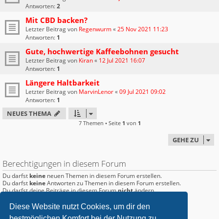
Antworten:
2
Mit CBD backen?
Letzter Beitrag von
Regenwurm
«
25 Nov 2021 11:23
Antworten:
1
Gute, hochwertige Kaffeebohnen gesucht
Letzter Beitrag von
Kiran
«
12 Jul 2021 16:07
Antworten:
1
Längere Haltbarkeit
Letzter Beitrag von
MarvinLenor
«
09 Jul 2021 09:02
Antworten:
1
NEUES THEMA
7 Themen • Seite
1
von
1
GEHE ZU
Berechtigungen in diesem Forum
Du darfst
keine
neuen Themen in diesem Forum erstellen.
Du darfst
keine
Antworten zu Themen in diesem Forum erstellen.
Du darfst deine Beiträge in diesem Forum
nicht
ändern.
Du darfst deine Beiträge in diesem Forum
nicht
löschen.
Du darfst
keine
Dateianhänge in diesem Forum erstellen.
Diese Website nutzt Cookies, um dir den
bestmöglichen Komfort bei der Nutzung zu